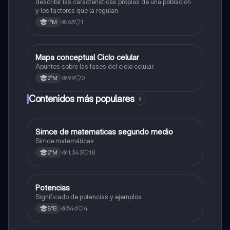
describir las caracteristicas propias de una poblacion
y los factores que la regulan
63
1
1°M
Mapa conceptual Ciclo celular
Biología
Apuntes sobre las fases del ciclo celular.
99
0
2°M
Contenidos más populares
9
Simce de matematicas segundo medio
Matemáticas
Simce matemáticas
1,343
18
2°M
Potencias
Matemáticas
Significado de potencias y ejemplos
546
4
8°B