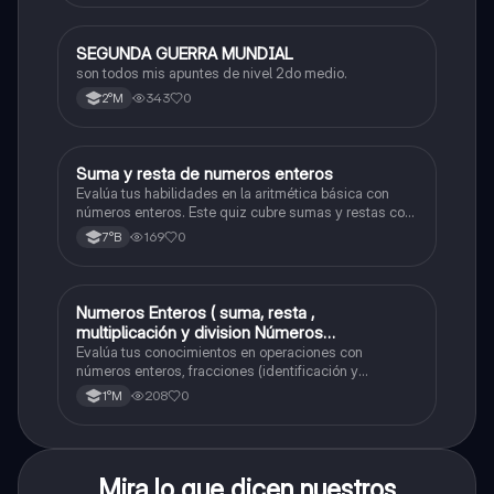
SEGUNDA GUERRA MUNDIAL
Historia
son todos mis apuntes de nivel 2do medio.
343
0
2°M
S
Suma y resta de numeros enteros
Matemáticas
Evalúa tus habilidades en la aritmética básica con
números enteros. Este quiz cubre sumas y restas con
números positivos y negativos.
169
0
7°B
Numeros Enteros ( suma, resta ,
Matemáticas
multiplicación y division Números
Fraccionarios si es Propia o Impropia o mixto
Evalúa tus conocimientos en operaciones con
( suma , resta , multiplicación y división)
números enteros, fracciones (identificación y
operaciones) y conversiones de porcentajes (fracción,
Porcentaje ( fracción, porcentual y decimal).
208
0
1°M
decimal y viceversa).
Mira lo que dicen nuestros