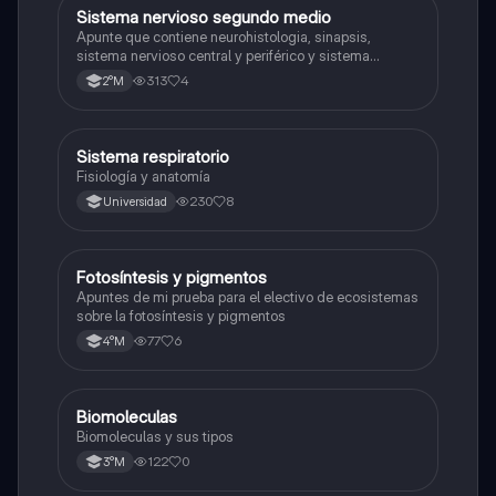
Sistema nervioso segundo medio
Biología
Apunte que contiene neurohistologia, sinapsis,
sistema nervioso central y periférico y sistema
endocrino
313
4
2°M
Sistema respiratorio
Biología
Fisiología y anatomía
230
8
Universidad
Fotosíntesis y pigmentos
Biología
Apuntes de mi prueba para el electivo de ecosistemas
sobre la fotosíntesis y pigmentos
77
6
4°M
Biomoleculas
Biología
Biomoleculas y sus tipos
122
0
3°M