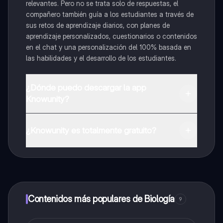
relevantes. Pero no se trata solo de respuestas, el
compañero también guía a los estudiantes a través de
sus retos de aprendizaje diarios, con planes de
aprendizaje personalizados, cuestionarios o contenidos
en el chat y una personalización del 100% basada en
las habilidades y el desarrollo de los estudiantes.
¿Dónde puedo descargar la app
Knowunity?
Puedes descargar la app en Google Play Store y Apple
App Store.
¿Knowunity es totalmente gratuito?
¡Sí lo es! Tienes acceso totalmente gratuito a todo el
contenido de la app, puedes chatear con otros
alumnos y recibir ayuda inmeditamente. Puedes ganar
dinero utilizando la aplicación, que te permitirá acceder
a determinadas funciones.
Contenidos más populares de Biología
9