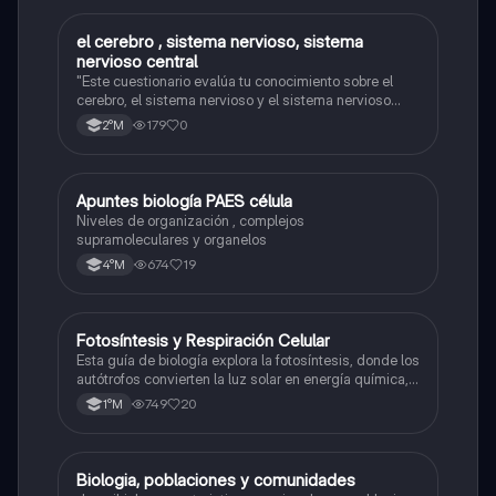
el cerebro , sistema nervioso, sistema
Biología
nervioso central
"Este cuestionario evalúa tu conocimiento sobre el
cerebro, el sistema nervioso y el sistema nervioso
central."
179
0
2°M
Apuntes biología PAES célula
Biología
Niveles de organización , complejos
supramoleculares y organelos
674
19
4°M
Fotosíntesis y Respiración Celular
Biología
Esta guía de biología explora la fotosíntesis, donde los
autótrofos convierten la luz solar en energía química, y
la respiración celular, un proceso vital para el flujo de
749
20
1°M
energía en los ecosistemas.
Biologia, poblaciones y comunidades
Biología