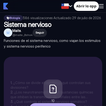
Abrir la app
586
visualizaciones
·
Actualizado
29 de julio de 2026
Biología
Sistema nervioso
Maite.
M
Seguir
@
maite._8sho4
Funciones de el sistema nervioso, como viajan los estimulos
y sistema nervioso periferico
1
.
¿Cómo se divide el cerebro y qué controlan sus
divisiones?
2
.
¿Los neurotransmisores son sustancias químicas
que inhiben la transmisión de señales entre las
10
neuronas?
3
.
¿Qué controla el sistema nervioso somático?