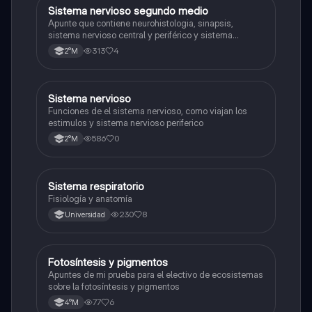
Sistema nervioso segundo medio
Biología
Apunte que contiene neurohistologia, sinapsis,
sistema nervioso central y periférico y sistema
endocrino
313
4
2°M
S
Sistema nervioso
Biología
Funciones de el sistema nervioso, como viajan los
estimulos y sistema nervioso periferico
586
0
2°M
Sistema respiratorio
Biología
Fisiología y anatomía
230
8
Universidad
Fotosíntesis y pigmentos
Biología
Apuntes de mi prueba para el electivo de ecosistemas
sobre la fotosíntesis y pigmentos
77
6
4°M