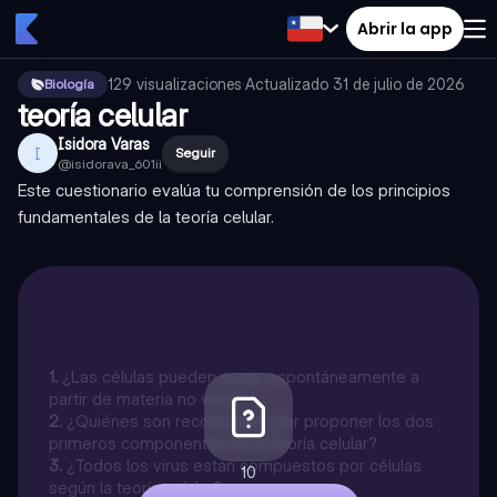
Abrir la app
129
visualizaciones
·
Actualizado
31 de julio de 2026
Biología
teoría celular
Isidora Varas
I
Seguir
@
isidorava_601ii
Este cuestionario evalúa tu comprensión de los principios
fundamentales de la teoría celular.
1
.
¿Las células pueden surgir espontáneamente a
partir de materia no viva?
2
.
¿Quiénes son reconocidos por proponer los dos
primeros componentes de la teoría celular?
3
.
¿Todos los virus están compuestos por células
10
según la teoría celular?