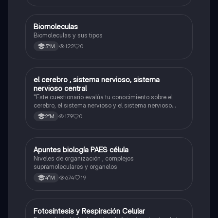
Biomoleculas
Biología
Biomoleculas y sus tipos
122
0
3°M
el cerebro , sistema nervioso, sistema
Biología
nervioso central
"Este cuestionario evalúa tu conocimiento sobre el
cerebro, el sistema nervioso y el sistema nervioso
central."
179
0
2°M
Apuntes biología PAES célula
Biología
Niveles de organización , complejos
supramoleculares y organelos
674
19
4°M
Fotosíntesis y Respiración Celular
Biología