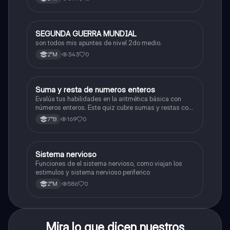
SEGUNDA GUERRA MUNDIAL
Historia
son todos mis apuntes de nivel 2do medio.
343
0
2°M
S
Suma y resta de numeros enteros
Matemáticas
Evalúa tus habilidades en la aritmética básica con
números enteros. Este quiz cubre sumas y restas con
números positivos y negativos.
169
0
7°B
S
Sistema nervioso
Biología
Funciones de el sistema nervioso, como viajan los
estimulos y sistema nervioso periferico
586
0
2°M
Mira lo que dicen nuestros