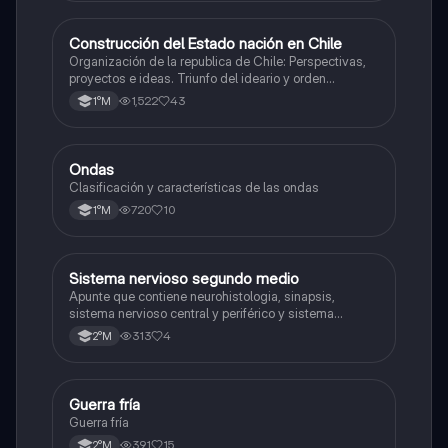
Construcción del Estado nación en Chile
Historia
Organización de la republica de Chile: Perspectivas,
proyectos e ideas. Triunfo del ideario y orden
conservador. Constitución de 1833. "Era Portaliana"
1,522
43
1°M
Ondas
Física
Clasificación y características de las ondas
720
10
1°M
Sistema nervioso segundo medio
Biología
Apunte que contiene neurohistologia, sinapsis,
sistema nervioso central y periférico y sistema
endocrino
313
4
2°M
Guerra fría
Historia
Guerra fría
391
15
2°M