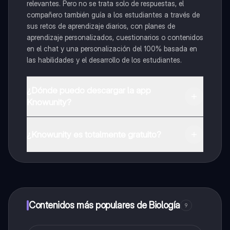
relevantes. Pero no se trata solo de respuestas, el
compañero también guía a los estudiantes a través de
sus retos de aprendizaje diarios, con planes de
aprendizaje personalizados, cuestionarios o contenidos
en el chat y una personalización del 100% basada en
las habilidades y el desarrollo de los estudiantes.
¿Dónde puedo descargar la app
Knowunity?
Puedes descargar la app en Google Play Store y Apple
App Store.
¿Knowunity es totalmente gratuito?
¡Sí lo es! Tienes acceso totalmente gratuito a todo el
contenido de la app, puedes chatear con otros
alumnos y recibir ayuda inmeditamente. Puedes ganar
dinero utilizando la aplicación, que te permitirá acceder
a determinadas funciones.
Contenidos más populares de Biología
9