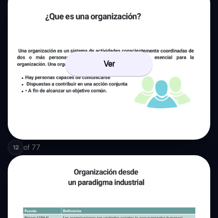
Ver
of
77
12