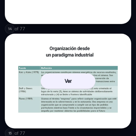
of
77
14
Ver
of
77
15