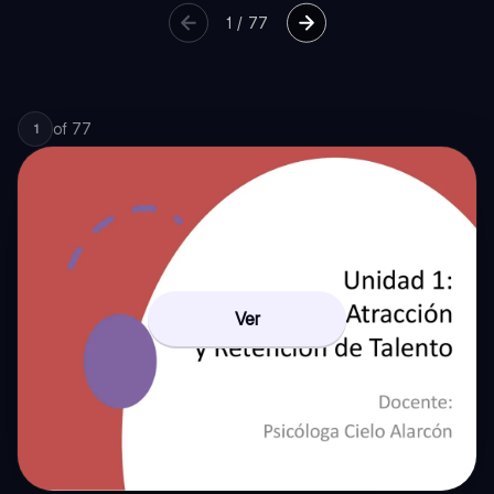
1
/
77
of
77
1
Ver