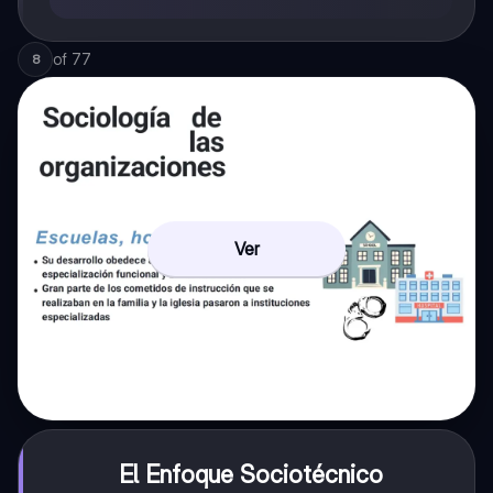
of
77
8
Ver
El Enfoque Sociotécnico