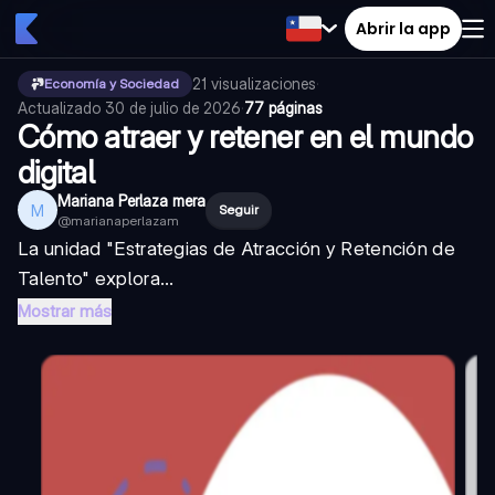
Abrir la app
21
visualizaciones
·
Economía y Sociedad
Actualizado
30 de julio de 2026
·
77 páginas
Cómo atraer y retener en el mundo
digital
Mariana Perlaza mera
M
Seguir
@
marianaperlazam
La unidad "Estrategias de Atracción y Retención de
Talento" explora...
Mostrar más