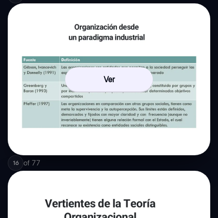
Ver
of
77
16