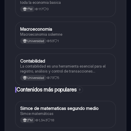
toda la economia basica
117
0
1°M
Macroeconomia
Economía y Sociedad
Macroeconomia solemne
53
1
Universidad
Contabilidad
Economía y Sociedad
La contabilidad es una herramienta esencial para el
registro, análisis y control de transacciones
económicas de una empresa
73
5
Universidad
Contenidos más populares
9
Simce de matematicas segundo medio
Matemáticas
Simce matemáticas
1,343
18
2°M