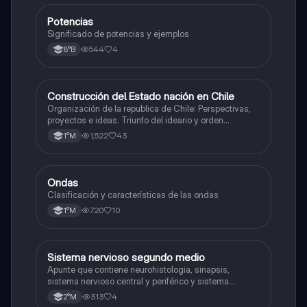
Potencias
Matemáticas
Significado de potencias y ejemplos
544
4
8°B
Construcción del Estado nación en Chile
Historia
Organización de la republica de Chile: Perspectivas,
proyectos e ideas. Triunfo del ideario y orden
conservador. Constitución de 1833. "Era Portaliana"
1,522
43
1°M
Ondas
Física
Clasificación y características de las ondas
720
10
1°M
Sistema nervioso segundo medio
Biología
Apunte que contiene neurohistologia, sinapsis,
sistema nervioso central y periférico y sistema
endocrino
313
4
2°M