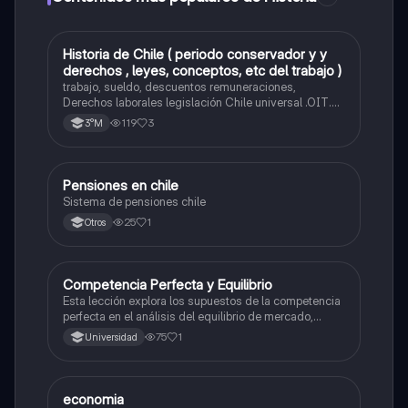
Historia de Chile ( periodo conservador y y
Historia
derechos , leyes, conceptos, etc del trabajo )
trabajo, sueldo, descuentos remuneraciones,
Derechos laborales legislación Chile universal .OIT.
Evolución de las org. trabajadores de Chile. Evolución
119
3
3°M
legislación laboral en Chile. Mecanismos protección a
trabajadores. legislación maternidad.
Pensiones en chile
Economía y Sociedad
Sistema de pensiones chile
25
1
Otros
Competencia Perfecta y Equilibrio
Economía y Sociedad
Esta lección explora los supuestos de la competencia
perfecta en el análisis del equilibrio de mercado,
incluyendo agentes tomadores de precios y
75
1
Universidad
productos homogéneos.
E
economia
Economía y Sociedad