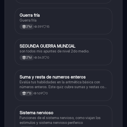
Guerra fría
Historia
Guerra fría
391
15
2°M
SEGUNDA GUERRA MUNDIAL
Historia
son todos mis apuntes de nivel 2do medio.
343
0
2°M
S
Suma y resta de numeros enteros
Matemáticas
Evalúa tus habilidades en la aritmética básica con
números enteros. Este quiz cubre sumas y restas con
números positivos y negativos.
169
0
7°B
S
Sistema nervioso
Biología
Funciones de el sistema nervioso, como viajan los
estimulos y sistema nervioso periferico