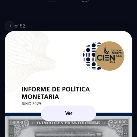
of
52
1
Ver