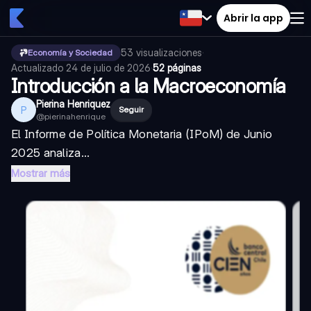
Abrir la app
53
visualizaciones
·
Economía y Sociedad
Actualizado
24 de julio de 2026
·
52 páginas
Introducción a la Macroeconomía
Pierina Henriquez
P
Seguir
@
pierinahenrique
El Informe de Política Monetaria (IPoM) de Junio
2025 analiza...
Mostrar más