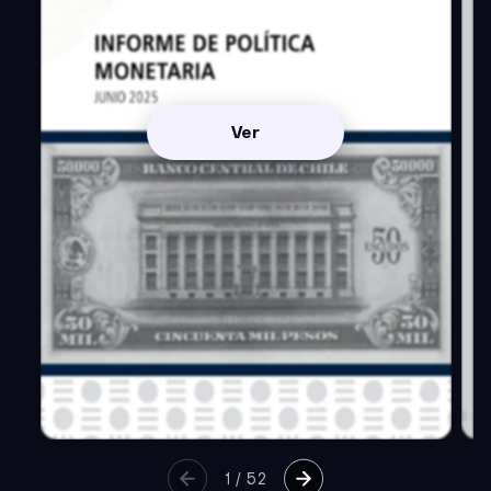
Ver
1
/
52