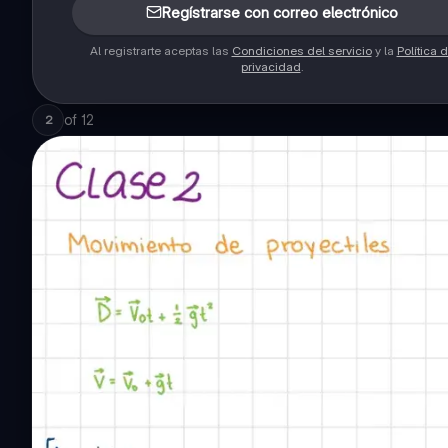
Regístrarse con correo electrónico
Al registrarte aceptas las
Condiciones del servicio
y la
Política 
privacidad
.
of
12
2