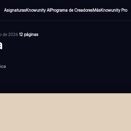
Asignaturas
Knowunity AI
Programa de Creadores
Más
Knowunity Pro
io de 2026
·
12 páginas
a
ica