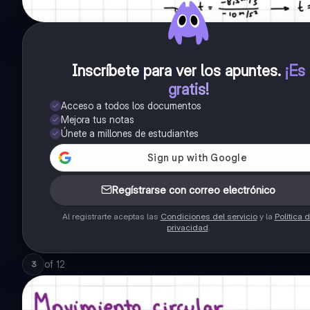
Inscríbete para ver los apuntes
.
¡Es
gratis!
Acceso a todos los documentos
Mejora tus notas
Únete a millones de estudiantes
Regístrarse con correo electrónico
Al registrarte aceptas las
Condiciones del servicio
y la
Política 
privacidad
.
of
12
3