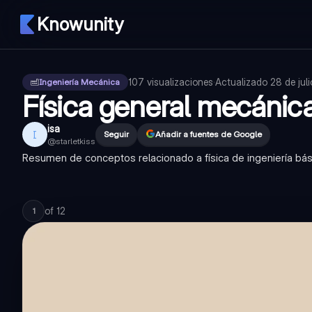
Knowunity
107
visualizaciones
·
Actualizado
28 de jul
Ingeniería Mecánica
Física general mecánic
isa
I
Seguir
Añadir a fuentes de Google
@
starletkiss
Resumen de conceptos relacionado a física de ingeniería bás
of
12
1