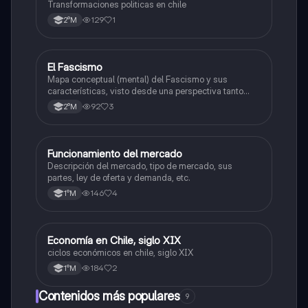
Transformaciones politicas en chile
129
1
2°M
El Fascismo
Historia
Mapa conceptual (mental) del Fascismo y sus
características, visto desde una perspectiva tanto
como política, cultural y económica/social.
92
3
2°M
Funcionamiento del mercado
Historia
Descripción del mercado, tipo de mercado, sus
partes, ley de oferta y demanda, etc.
146
4
1°M
Economía en Chile, siglo XIX
Historia
ciclos económicos en chile, siglo XIX
184
2
1°M
Contenidos más populares
9