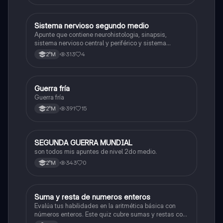
Sistema nervioso segundo medio
Biología
Apunte que contiene neurohistologia, sinapsis,
sistema nervioso central y periférico y sistema
endocrino
313
4
2°M
Guerra fría
Historia
Guerra fría
391
15
2°M
SEGUNDA GUERRA MUNDIAL
Historia
son todos mis apuntes de nivel 2do medio.
343
0
2°M
S
Suma y resta de numeros enteros
Matemáticas
Evalúa tus habilidades en la aritmética básica con
números enteros. Este quiz cubre sumas y restas con
números positivos y negativos.