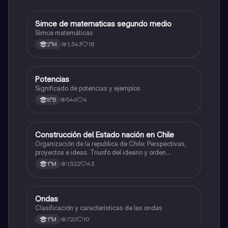
Simce de matematicas segundo medio
Matemáticas
Simce matemáticas
1,343
18
2°M
Potencias
Matemáticas
Significado de potencias y ejemplos
546
4
8°B
Construcción del Estado nación en Chile
Historia
Organización de la republica de Chile: Perspectivas,
proyectos e ideas. Triunfo del ideario y orden
conservador. Constitución de 1833. "Era Portaliana"
1,522
43
1°M
Ondas
Física
Clasificación y características de las ondas
720
10
1°M