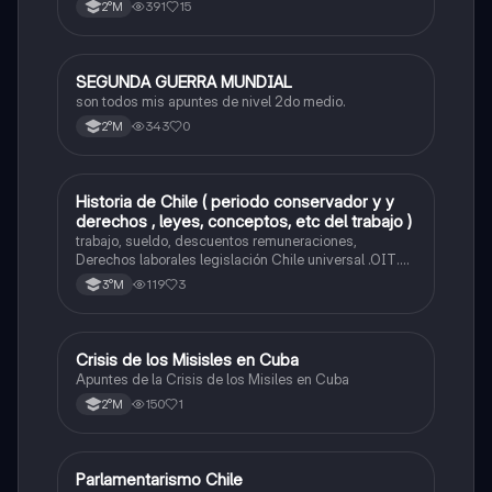
391
15
2°M
SEGUNDA GUERRA MUNDIAL
Historia
son todos mis apuntes de nivel 2do medio.
343
0
2°M
Historia de Chile ( periodo conservador y y
Historia
derechos , leyes, conceptos, etc del trabajo )
trabajo, sueldo, descuentos remuneraciones,
Derechos laborales legislación Chile universal .OIT.
Evolución de las org. trabajadores de Chile. Evolución
119
3
3°M
legislación laboral en Chile. Mecanismos protección a
trabajadores. legislación maternidad.
Crisis de los Misisles en Cuba
Historia
Apuntes de la Crisis de los Misiles en Cuba
150
1
2°M
Parlamentarismo Chile
Historia