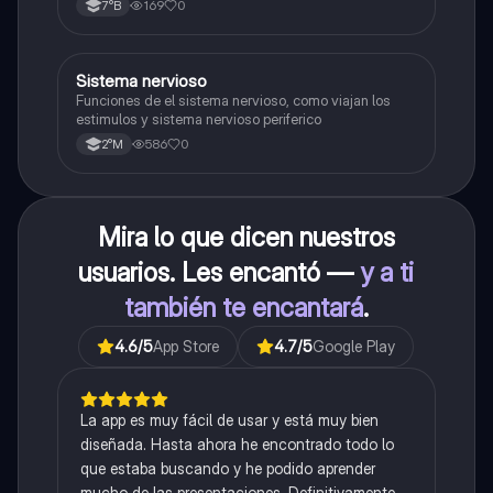
169
0
7°B
S
Sistema nervioso
Biología
Funciones de el sistema nervioso, como viajan los
estimulos y sistema nervioso periferico
586
0
2°M
Mira lo que dicen nuestros
usuarios. Les encantó —
y a ti
también te encantará
.
4.6
/5
App Store
4.7
/5
Google Play
La app es muy fácil de usar y está muy bien
diseñada. Hasta ahora he encontrado todo lo
que estaba buscando y he podido aprender
mucho de las presentaciones. Definitivamente