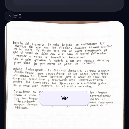
of
3
3
Ver