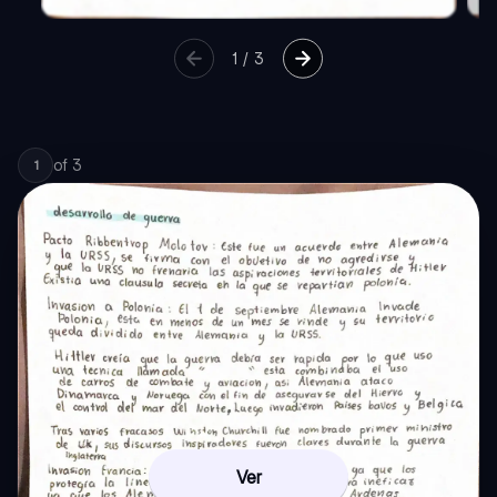
1
/
3
of
3
1
Ver