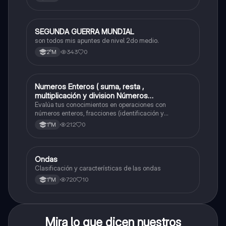
SEGUNDA GUERRA MUNDIAL
Historia
son todos mis apuntes de nivel 2do medio.
343
0
2°M
Numeros Enteros ( suma, resta ,
Matemáticas
multiplicación y division Números
Fraccionarios si es Propia o Impropia o mixto
Evalúa tus conocimientos en operaciones con
( suma , resta , multiplicación y división)
números enteros, fracciones (identificación y
operaciones) y conversiones de porcentajes (fracción,
Porcentaje ( fracción, porcentual y decimal).
212
0
1°M
decimal y viceversa).
Ondas
Física
Clasificación y características de las ondas
720
10
1°M
Mira lo que dicen nuestros