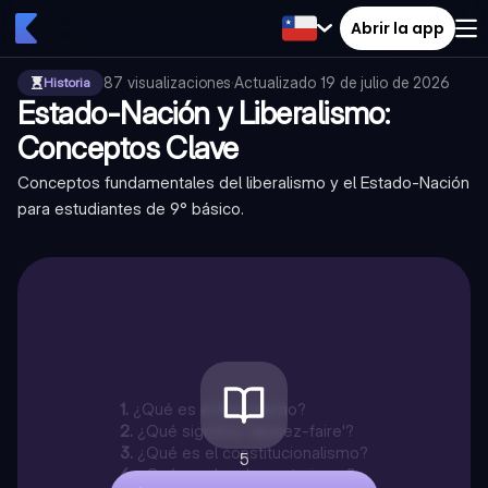
Abrir la app
87
visualizaciones
·
Actualizado
19 de julio de 2026
Historia
Estado-Nación y Liberalismo:
Conceptos Clave
Conceptos fundamentales del liberalismo y el Estado-Nación
para estudiantes de 9° básico.
1
.
¿Qué es el liberalismo?
2
.
¿Qué significa 'laissez-faire'?
3
.
¿Qué es el constitucionalismo?
5
4
.
¿Qué es el parlamentarismo?