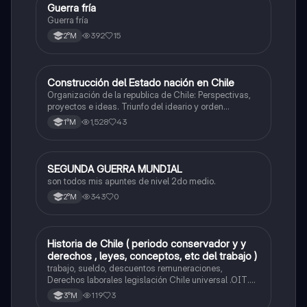
Guerra fría
Historia
Guerra fría
392
15
2°M
Construcción del Estado nación en Chile
Historia
Organización de la republica de Chile: Perspectivas,
proyectos e ideas. Triunfo del ideario y orden
conservador. Constitución de 1833. "Era Portaliana"
1,528
43
1°M
SEGUNDA GUERRA MUNDIAL
Historia
son todos mis apuntes de nivel 2do medio.
343
0
2°M
Historia de Chile ( periodo conservador y y
Historia
derechos , leyes, conceptos, etc del trabajo )
trabajo, sueldo, descuentos remuneraciones,
Derechos laborales legislación Chile universal .OIT.
Evolución de las org. trabajadores de Chile. Evolución
119
3
3°M
legislación laboral en Chile. Mecanismos protección a