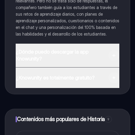
relevantes. Pero no se trata solo de respuestas, el
compañero también guía a los estudiantes a través de
sus retos de aprendizaje diarios, con planes de
aprendizaje personalizados, cuestionarios o contenidos
en el chat y una personalización del 100% basada en
las habilidades y el desarrollo de los estudiantes.
¿Dónde puedo descargar la app
Knowunity?
Puedes descargar la app en Google Play Store y Apple
App Store.
¿Knowunity es totalmente gratuito?
¡Sí lo es! Tienes acceso totalmente gratuito a todo el
contenido de la app, puedes chatear con otros
alumnos y recibir ayuda inmeditamente. Puedes ganar
dinero utilizando la aplicación, que te permitirá acceder
a determinadas funciones.
Contenidos más populares de Historia
9