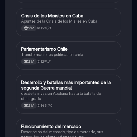
trabajadores. legislación maternidad.
Crisis de los Misisles en Cuba
Historia
Apuntes de la Crisis de los Misiles en Cuba
150
1
2°M
Parlamentarismo Chile
Historia
Transformaciones politicas en chile
129
1
2°M
Desarrollo y batallas más importantes de la
Historia
segunda Guerra mundial
desde la invasión Apolonia hasta la batalla de
stalingrado
143
6
2°M
Funcionamiento del mercado
Historia
Descripción del mercado, tipo de mercado, sus