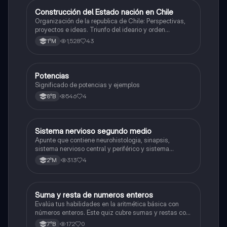
Construcción del Estado nación en Chile
Historia
Organización de la republica de Chile: Perspectivas,
proyectos e ideas. Triunfo del ideario y orden
conservador. Constitución de 1833. "Era Portaliana"
1,528
43
1°M
Potencias
Matemáticas
Significado de potencias y ejemplos
546
4
8°B
Sistema nervioso segundo medio
Biología
Apunte que contiene neurohistologia, sinapsis,
sistema nervioso central y periférico y sistema
endocrino
313
4
2°M
S
Suma y resta de numeros enteros
Matemáticas
Evalúa tus habilidades en la aritmética básica con
números enteros. Este quiz cubre sumas y restas con
números positivos y negativos.
172
0
7°B