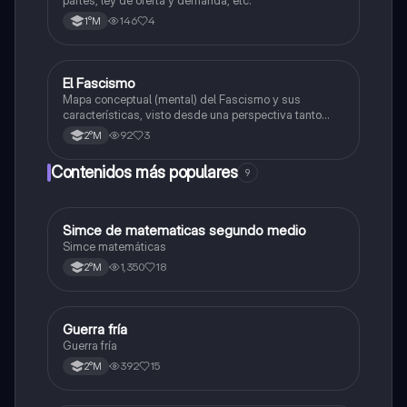
partes, ley de oferta y demanda, etc.
146
4
1°M
El Fascismo
Historia
Mapa conceptual (mental) del Fascismo y sus
características, visto desde una perspectiva tanto
como política, cultural y económica/social.
92
3
2°M
Contenidos más populares
9
Simce de matematicas segundo medio
Matemáticas
Simce matemáticas
1,350
18
2°M
Guerra fría
Historia
Guerra fría
392
15
2°M