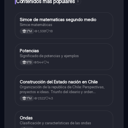
Contenidos más populares
9
Simce de matematicas segundo medio
Matemáticas
Simce matemáticas
1,338
18
2°M
Potencias
Matemáticas
Significado de potencias y ejemplos
544
4
8°B
Construcción del Estado nación en Chile
Historia
Organización de la republica de Chile: Perspectivas,
proyectos e ideas. Triunfo del ideario y orden
conservador. Constitución de 1833. "Era Portaliana"
1,522
43
1°M
Ondas
Física
Clasificación y características de las ondas