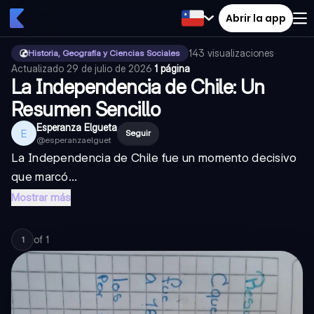
Abrir la app
143
visualizaciones
·
Historia, Geografía y Ciencias Sociales
Actualizado
29 de julio de 2026
·
1 página
La Independencia de Chile: Un
Resumen Sencillo
Esperanza Elgueta
E
Seguir
@
esperanzaelguet
La Independencia de Chile fue un momento decisivo
que marcó...
Mostrar más
of
1
1