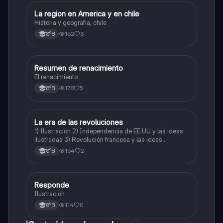
La region en America y en chile
Historia, Geografía y Ciencias Sociales
Historia y geografia, chile
162
3
8°B
Resumen de renacimiento
Historia, Geografía y Ciencias Sociales
El renacimiento
178
5
8°B
La era de las revoluciones
Historia, Geografía y Ciencias Sociales
1) Ilustración 2) Independencia de EE.UU y las ideas
ilustradas 3) Revolución francesa y las ideas
ilustradas (solo la parte de cómo las ideas afectan en
164
2
8°B
ls revolución francesa, no la explicación completa de
esta)
Responde
Historia, Geografía y Ciencias Sociales
Ilustración
114
0
8°B