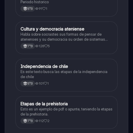
Periodo historico
91
1
8°B
Cultura y democracia ateniense
Historia, Geografía y Ciencias Sociales
Habla sobre socrastes sus formas de pensar de
atenenses y su democracia su orden de sistemas
políticos su arquitectura y etc
128
5
7°B
Independencia de chile
Historia, Geografía y Ciencias Sociales
Es este texto busca las etapas de la independencia
de chile
101
1
8°B
Etapas de la prehistoria
Historia, Geografía y Ciencias Sociales
Esto es un ejemplo de pdf o apunte, teniendo la etapas
de la prehistoria.
112
2
7°B