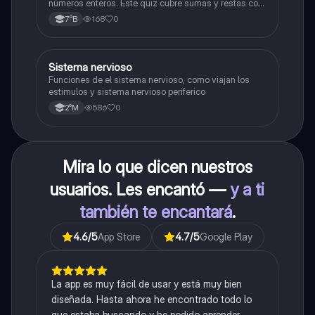
números enteros. Este quiz cubre sumas y restas con
números positivos y negativos.
168
0
7°B
S
Sistema nervioso
Biología
Funciones de el sistema nervioso, como viajan los
estimulos y sistema nervioso periferico
586
0
2°M
Mira lo que dicen nuestros
usuarios. Les encantó —
y a ti
también te encantará
.
4.6
/5
App Store
4.7
/5
Google Play
La app es muy fácil de usar y está muy bien
diseñada. Hasta ahora he encontrado todo lo
que estaba buscando y he podido aprender