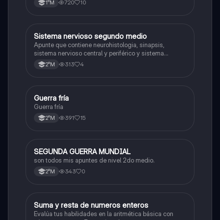
720
10
1°M
Sistema nervioso segundo medio
Biología
Apunte que contiene neurohistologia, sinapsis,
sistema nervioso central y periférico y sistema
endocrino
313
4
2°M
Guerra fría
Historia
Guerra fría
391
15
2°M
SEGUNDA GUERRA MUNDIAL
Historia
son todos mis apuntes de nivel 2do medio.
343
0
2°M
S
Suma y resta de numeros enteros
Matemáticas
Evalúa tus habilidades en la aritmética básica con