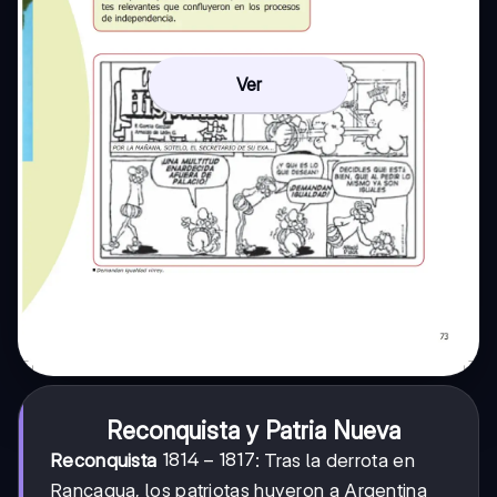
Ver
Reconquista y Patria Nueva
1814-
1814
−
1817
Reconquista
: Tras la derrota en
1817
Rancagua, los patriotas huyeron a Argentina