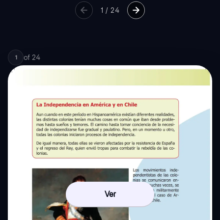
1
/
24
of
24
1
Ver