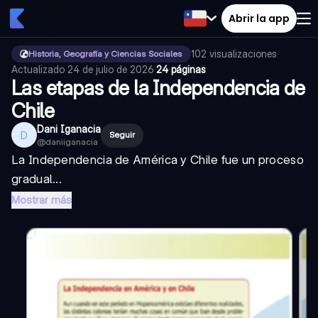
Abrir la app
102
visualizaciones
·
Historia, Geografía y Ciencias Sociales
Actualizado
24 de julio de 2026
·
24 páginas
Las etapas de la Independencia de
Chile
Dani Iganacia
D
Seguir
@
daniiganacia
La Independencia de América y Chile fue un proceso
gradual...
Mostrar más