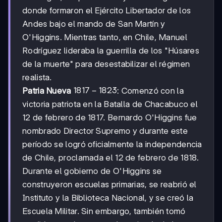
donde formaron el Ejército Libertador de los
Andes bajo el mando de San Martín y
O'Higgins. Mientras tanto, en Chile, Manuel
Rodríguez lideraba la guerrilla de los "Húsares
de la muerte" para desestabilizar el régimen
realista.
1817-
1817
−
1823
Patria Nueva
: Comenzó con la
1823
victoria patriota en la Batalla de Chacabuco el
12 de febrero de 1817. Bernardo O'Higgins fue
nombrado Director Supremo y durante este
período se logró oficialmente la independencia
de Chile, proclamada el 12 de febrero de 1818.
Durante el gobierno de O'Higgins se
construyeron escuelas primarias, se reabrió el
Instituto y la Biblioteca Nacional, y se creó la
Escuela Militar. Sin embargo, también tomó