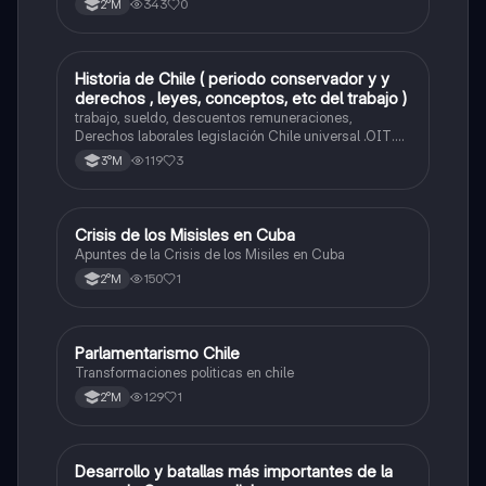
343
0
2°M
Historia de Chile ( periodo conservador y y
Historia
derechos , leyes, conceptos, etc del trabajo )
trabajo, sueldo, descuentos remuneraciones,
Derechos laborales legislación Chile universal .OIT.
Evolución de las org. trabajadores de Chile. Evolución
119
3
3°M
legislación laboral en Chile. Mecanismos protección a
trabajadores. legislación maternidad.
Crisis de los Misisles en Cuba
Historia
Apuntes de la Crisis de los Misiles en Cuba
150
1
2°M
Parlamentarismo Chile
Historia
Transformaciones politicas en chile
129
1
2°M
Desarrollo y batallas más importantes de la
Historia