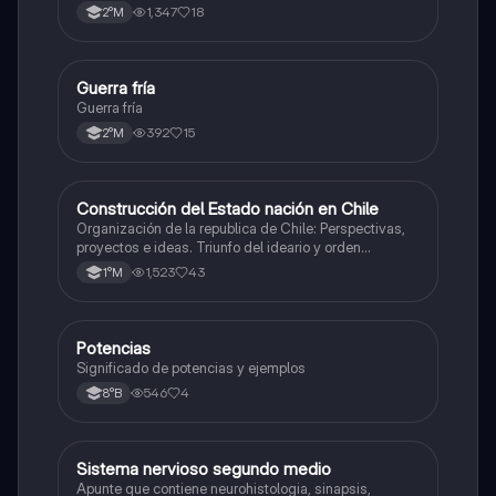
1,347
18
2°M
Guerra fría
Historia
Guerra fría
392
15
2°M
Construcción del Estado nación en Chile
Historia
Organización de la republica de Chile: Perspectivas,
proyectos e ideas. Triunfo del ideario y orden
conservador. Constitución de 1833. "Era Portaliana"
1,523
43
1°M
Potencias
Matemáticas
Significado de potencias y ejemplos
546
4
8°B
Sistema nervioso segundo medio
Biología
Apunte que contiene neurohistologia, sinapsis,