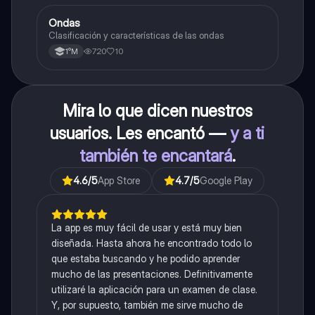
Ondas
Física
Clasificación y características de las ondas
720
10
1°M
Mira lo que dicen nuestros
usuarios. Les encantó —
y a ti
también te encantará
.
4.6
/5
App Store
4.7
/5
Google Play
La app es muy fácil de usar y está muy bien
diseñada. Hasta ahora he encontrado todo lo
que estaba buscando y he podido aprender
mucho de las presentaciones. Definitivamente
utilizaré la aplicación para un examen de clase.
Y, por supuesto, también me sirve mucho de