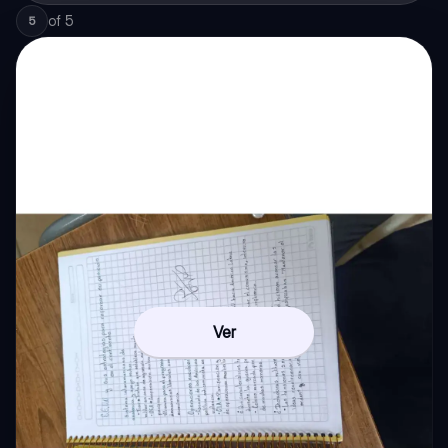
of
5
5
Ver