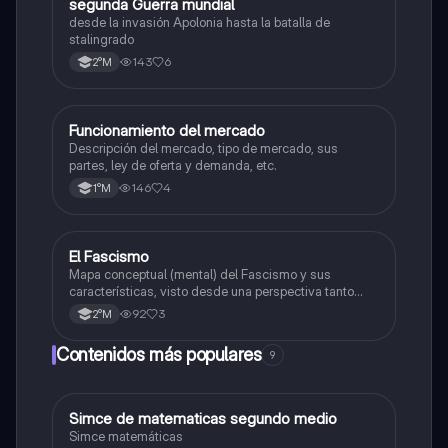
segunda Guerra mundial
desde la invasión Apolonia hasta la batalla de
stalingrado
143
6
2°M
Funcionamiento del mercado
Historia
Descripción del mercado, tipo de mercado, sus
partes, ley de oferta y demanda, etc.
146
4
1°M
El Fascismo
Historia
Mapa conceptual (mental) del Fascismo y sus
características, visto desde una perspectiva tanto
como política, cultural y económica/social.
92
3
2°M
Contenidos más populares
9
Simce de matematicas segundo medio
Matemáticas
Simce matemáticas