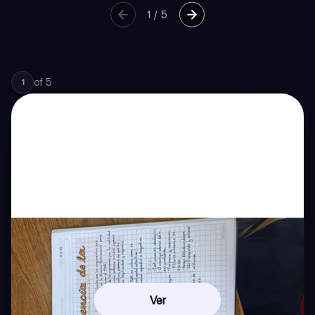
1
/
5
of
5
1
Ver