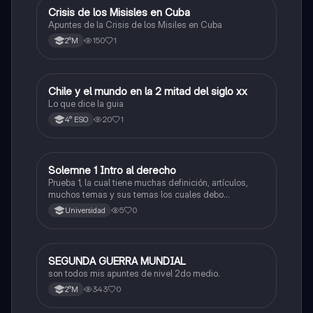
Crisis de los Misisles en Cuba
Historia
Apuntes de la Crisis de los Misiles en Cuba
150
1
2°M
Chile y el mundo en la 2 mitad del siglo xx
Historia
Lo que dice la guia
20
1
4° ESO
Solemne 1 Intro al derecho
Historia
Prueba 1, la cual tiene muchas definición, artículos,
muchos temas y sus temas los cuales debo
memorizar a la perfecccion
5
0
Universidad
SEGUNDA GUERRA MUNDIAL
Historia
son todos mis apuntes de nivel 2do medio.
343
0
2°M