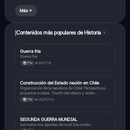
Más
Contenidos más populares de Historia
9
Guerra fría
Historia
Guerra fría
392
15
2°M
Construcción del Estado nación en Chile
Historia
Organización de la republica de Chile: Perspectivas,
proyectos e ideas. Triunfo del ideario y orden
conservador. Constitución de 1833. "Era Portaliana"
1,523
43
1°M
SEGUNDA GUERRA MUNDIAL
Historia
son todos mis apuntes de nivel 2do medio.