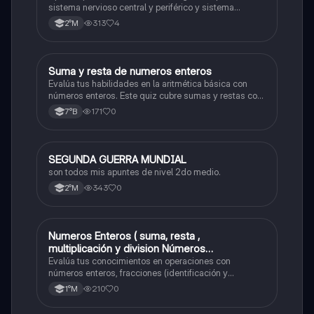
sistema nervioso central y periférico y sistema
endocrino
313
4
2°M
S
Suma y resta de numeros enteros
Matemáticas
Evalúa tus habilidades en la aritmética básica con
números enteros. Este quiz cubre sumas y restas con
números positivos y negativos.
171
0
7°B
SEGUNDA GUERRA MUNDIAL
Historia
son todos mis apuntes de nivel 2do medio.
343
0
2°M
Numeros Enteros ( suma, resta ,
Matemáticas
multiplicación y division Números
Fraccionarios si es Propia o Impropia o mixto
Evalúa tus conocimientos en operaciones con
( suma , resta , multiplicación y división)
números enteros, fracciones (identificación y
operaciones) y conversiones de porcentajes (fracción,
Porcentaje ( fracción, porcentual y decimal).
210
0
1°M
decimal y viceversa).