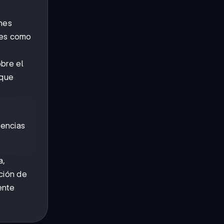
nes
es como
bre el
 que
tencias
a,
ción de
ente