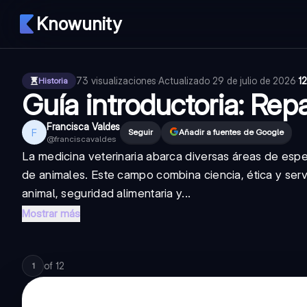
Knowunity
73
visualizaciones
·
Actualizado
29 de julio de 2026
·
1
Historia
Guía introductoria: Re
Francisca Valdes
F
Seguir
Añadir a fuentes de Google
@
franciscavaldes
La medicina veterinaria abarca diversas áreas de espec
de animales. Este campo combina ciencia, ética y serv
animal, seguridad alimentaria y...
Mostrar más
of
12
1