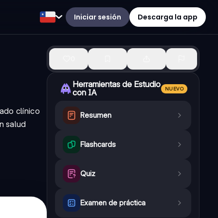
Iniciar sesión
Descarga la app
0
Herramientas de Estudio
NUEVO
con IA
ado clínico
Resumen
n salud
Flashcards
Quiz
Examen de práctica