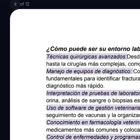
of
12
2