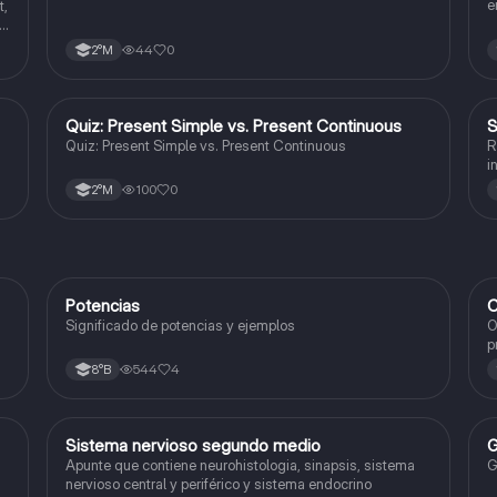
e
t,
e
44
0
2°M
Q
Quiz: Present Simple vs. Present Continuous
S
Inglés
Quiz: Present Simple vs. Present Continuous
R
i
100
0
2°M
Potencias
C
Matemáticas
Significado de potencias y ejemplos
O
p
c
544
4
8°B
Sistema nervioso segundo medio
G
Biología
Apunte que contiene neurohistologia, sinapsis, sistema
G
nervioso central y periférico y sistema endocrino