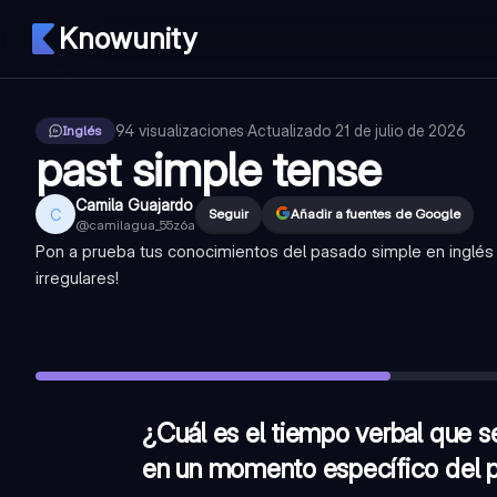
Knowunity
94
visualizaciones
·
Actualizado
21 de julio de 2026
Inglés
past simple tense
Camila Guajardo
C
Seguir
Añadir a fuentes de Google
@
camilagua_55z6a
Pon a prueba tus conocimientos del pasado simple en inglés 
irregulares!
¿Cuál es el tiempo verbal que se utiliza para describir ac
En el pasado simple, ¿los verbos regulares se forman añadiendo
¿Qué auxiliar se emplea para formular preguntas en pasado 
¿Cuál es el tiempo verbal que s
en un momento específico del 