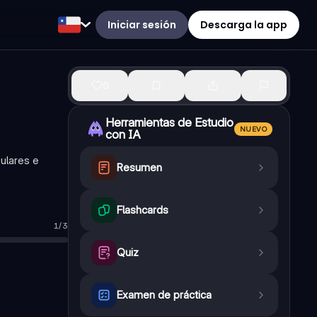
Iniciar sesión
Descarga la app
0
Herramientas de Estudio
NUEVO
con IA
ulares e
Resumen
Flashcards
1
/
3
sado simple
Quiz
Examen de práctica