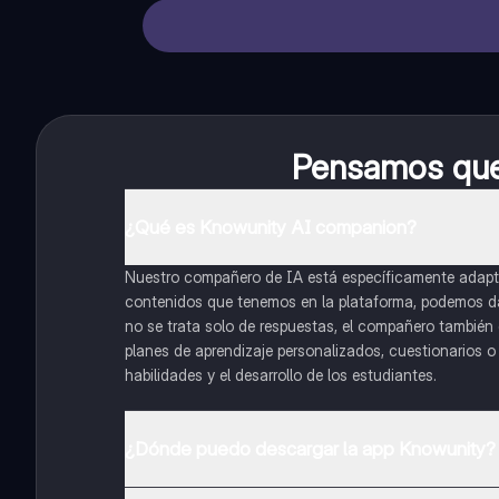
Pensamos que 
¿Qué es Knowunity AI companion?
Nuestro compañero de IA está específicamente adapta
contenidos que tenemos en la plataforma, podemos dar 
no se trata solo de respuestas, el compañero también g
planes de aprendizaje personalizados, cuestionarios 
habilidades y el desarrollo de los estudiantes.
¿Dónde puedo descargar la app Knowunity?
Puedes descargar la app en Google Play Store y Apple