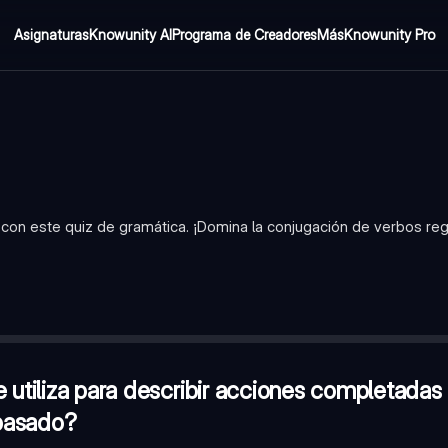
Asignaturas
Knowunity AI
Programa de Creadores
Más
Knowunity Pro
con este quiz de gramática. ¡Domina la conjugación de verbos reg
ciones completadas en un momento específico del pasado?
—
El pa
 '-ed' al final del verbo en infinitivo?
—
Verdadero
simple?
—
'did'
e utiliza para describir acciones completadas
pasado?