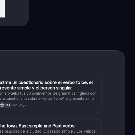
azme un cuestionario sobre el verbo to be, el
Inglés
resente simple y el person singular
on a prueba tus conocimientos de gramática inglesa con
ste cuestionario sobre el verbo "to be", el presente simple
 la tercera persona del singular.
132
0
1°M
he town, Past simple and Past verbs
Inglés
as palabras de la ciudad, El pasado simple y Los verbos