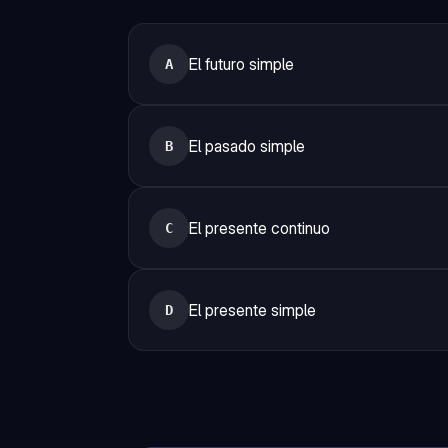
El futuro simple
A
El pasado simple
B
El presente continuo
C
El presente simple
D