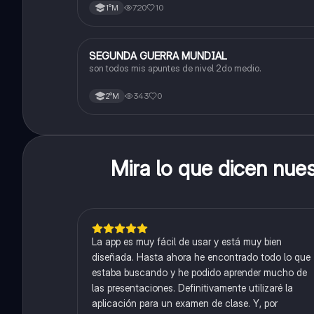
720
10
1°M
SEGUNDA GUERRA MUNDIAL
Historia
son todos mis apuntes de nivel 2do medio.
343
0
2°M
Mira lo que dicen nue
La app es muy fácil de usar y está muy bien
diseñada. Hasta ahora he encontrado todo lo que
estaba buscando y he podido aprender mucho de
las presentaciones. Definitivamente utilizaré la
aplicación para un examen de clase. Y, por