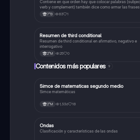
Contiene en que orden hay que colocar palabras (subjec
verb y complement) también dice como armar las frases
en positivo, negativo y en pregunta. Tiene unas reglas d
83
1
7°B
cuando poner "ed" que en mi opinión sirven mucho
cuando las memorizas.
Resumen de third conditional
Inglés
Resumen de third conditional en afirmativo, negativo e
interrogativo
25
0
2°M
Contenidos más populares
9
Simce de matematicas segundo medio
Matemáticas
Simce matemáticas
1,336
18
2°M
Ondas
Física
Clasificación y características de las ondas