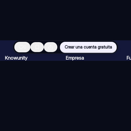
0
Crear una cuenta gratuita
Knowunity
Empresa
F
Página de inicio
Ofertas de empleo
Re
Ayuda
Programa de Creadores
Ch
Seguridad
Kit de prensa
Ta
Iniciar sesión
Cu
Áreas de conocimiento
Re
Ex