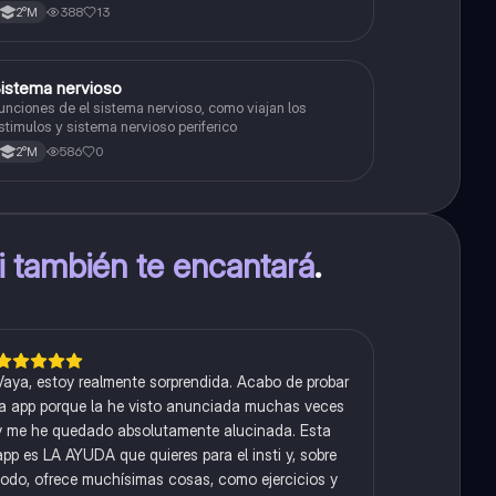
388
13
2°M
S
istema nervioso
Biología
unciones de el sistema nervioso, como viajan los
stimulos y sistema nervioso periferico
586
0
2°M
ti también te encantará
.
Vaya, estoy realmente sorprendida. Acabo de probar
la app porque la he visto anunciada muchas veces
y me he quedado absolutamente alucinada. Esta
app es LA AYUDA que quieres para el insti y, sobre
todo, ofrece muchísimas cosas, como ejercicios y