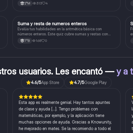
313
4
2°M
S
Suma y resta de numeros enteros
S
Matemáticas
Evalúa tus habilidades en la aritmética básica con
F
números enteros. Este quiz cubre sumas y restas con
e
números positivos y negativos.
168
0
7°B
stros usuarios. Les encantó —
y a 
4.6
/5
App Store
4.7
/5
Google Play
Esta app es realmente genial. Hay tantos apuntes
de clase y ayuda [...]. Tengo problemas con
matemáticas, por ejemplo, y la aplicación tiene
muchas opciones de ayuda. Gracias a Knowunity,
he mejorado en mates. Se la recomiendo a todo el