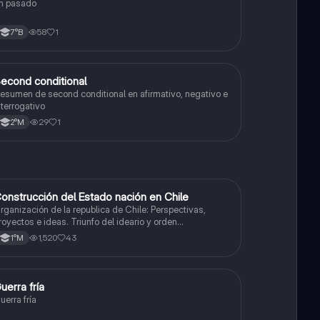
n pasado
58
1
7°B
econd conditional
Inglés
esumen de second conditional en afirmativo, negativo e
nterrogativo
29
1
2°M
onstrucción del Estado nación en Chile
Historia
rganización de la republica de Chile: Perspectivas,
royectos e ideas. Triunfo del ideario y orden
onservador. Constitución de 1833. "Era Portaliana"
1,520
43
1°M
uerra fría
Historia
uerra fría