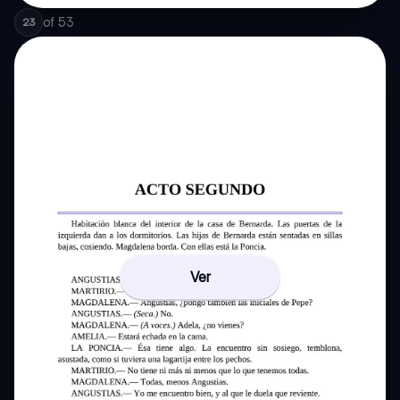
of
53
23
Ver