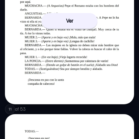
Ver
of
53
11