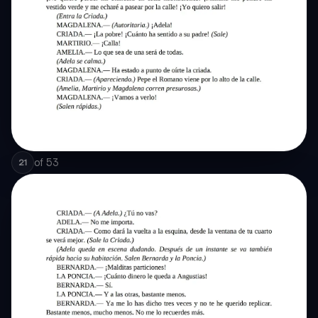
of
53
21