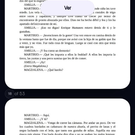
Ver
of
53
18