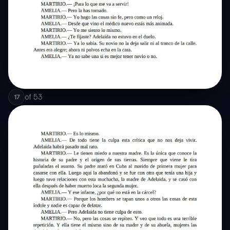
of
53
17