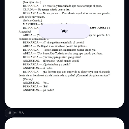
Ver
of
53
15