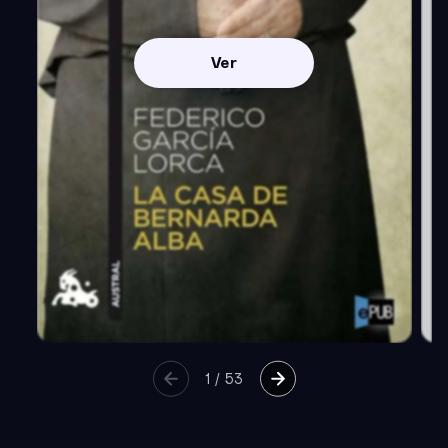
Ver
1
/
53