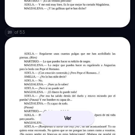
of
53
20
Ver