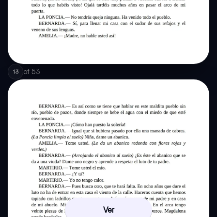
of
53
13
Ver