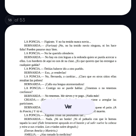
of
53
16
Ver