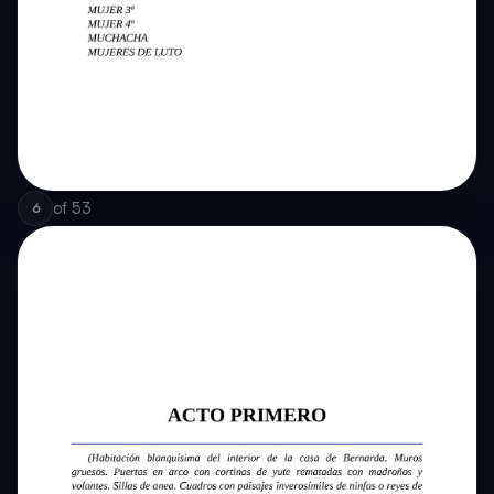
of
53
6