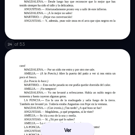
of
53
24
Ver