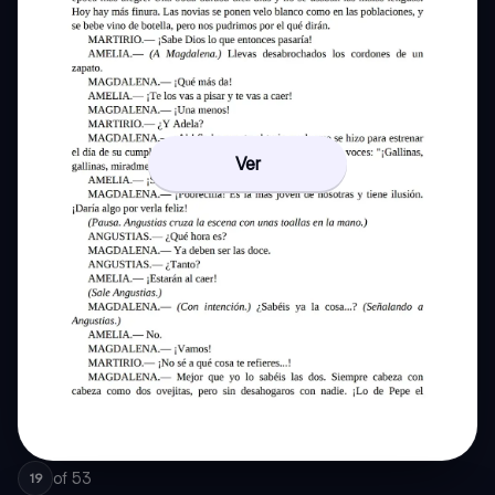
Ver
of
53
19