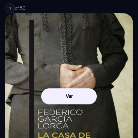
of
53
1
Ver