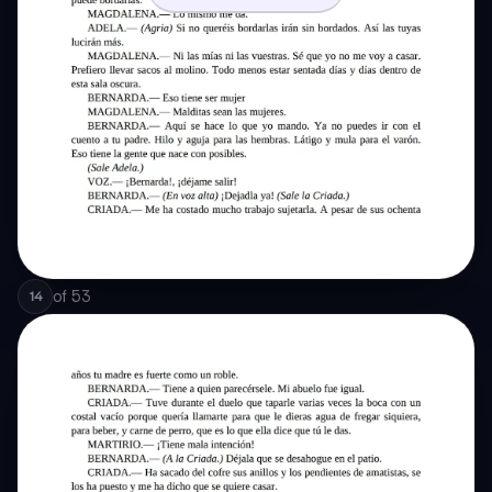
of
53
14