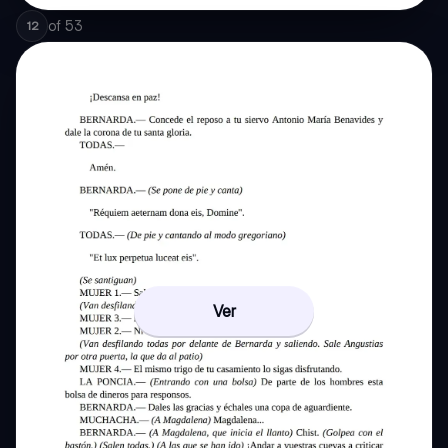
of
53
12
Ver