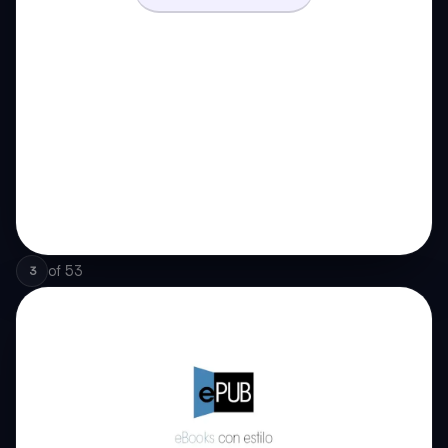
of
53
3