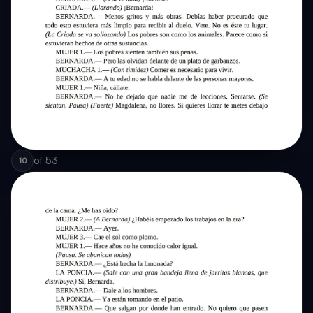
of
53
10