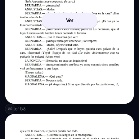
Ver
of
53
22