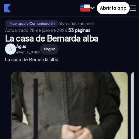
Abrir la app
38
visualizaciones
·
Lengua y Comunicación
Actualizado
28 de julio de 2026
·
53 páginas
La casa de Bernarda alba
Agus
A
Seguir
@
agus_d3lnx
La casa de Bernarda alba