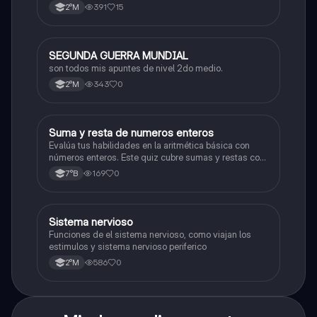
391
15
2°M
SEGUNDA GUERRA MUNDIAL
Historia
son todos mis apuntes de nivel 2do medio.
343
0
2°M
S
Suma y resta de numeros enteros
Matemáticas
Evalúa tus habilidades en la aritmética básica con
números enteros. Este quiz cubre sumas y restas con
números positivos y negativos.
169
0
7°B
S
Sistema nervioso
Biología
Funciones de el sistema nervioso, como viajan los
estimulos y sistema nervioso periferico
586
0
2°M