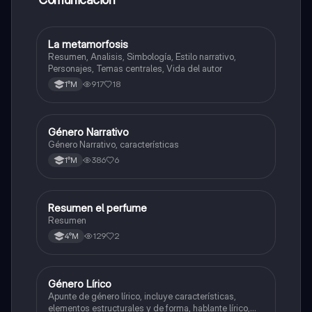
La metamorfosis
Lengua y Comunicación
Resumen, Analisis, Simbología, Estilo narrativo,
Personajes, Temas centrales, Vida del autor
917
18
1°M
Género Narrativo
Lengua y Comunicación
Género Narrativo, características
386
6
1°M
Resumen el perfume
Lengua y Comunicación
Resumen
129
2
4°M
Género Lírico
Lengua y Comunicación
Apunte de género lírico, incluye características,
elementos estructurales y de forma, hablante lírico,