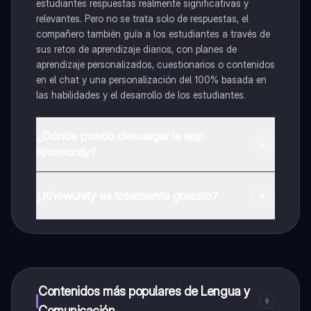
estudiantes respuestas realmente significativas y
relevantes. Pero no se trata solo de respuestas, el
compañero también guía a los estudiantes a través de
sus retos de aprendizaje diarios, con planes de
aprendizaje personalizados, cuestionarios o contenidos
en el chat y una personalización del 100% basada en
las habilidades y el desarrollo de los estudiantes.
¿Dónde puedo descargar la app
Knowunity?
Puedes descargar la app en Google Play Store y Apple
App Store.
¿Knowunity es totalmente gratuito?
¡Sí lo es! Tienes acceso totalmente gratuito a todo el
contenido de la app, puedes chatear con otros
alumnos y recibir ayuda inmeditamente. Puedes ganar
dinero utilizando la aplicación, que te permitirá acceder
a determinadas funciones.
Contenidos más populares de Lengua y
9
Comunicación