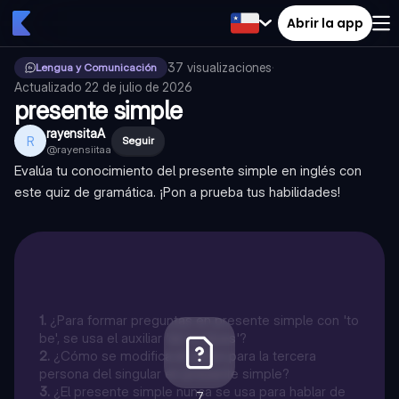
Abrir la app
37
visualizaciones
·
Lengua y Comunicación
Actualizado
22 de julio de 2026
presente simple
rayensitaA
R
Seguir
@
rayensiitaa
Evalúa tu conocimiento del presente simple en inglés con
este quiz de gramática. ¡Pon a prueba tus habilidades!
1
.
¿Para formar preguntas en presente simple con 'to
be', se usa el auxiliar 'do' o 'does'?
2
.
¿Cómo se modifica el verbo para la tercera
persona del singular en presente simple?
3
.
¿El presente simple nunca se usa para hablar de
7