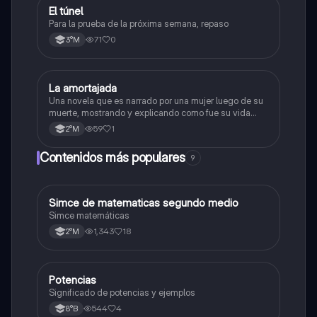
El túnel
Lengua y Comunicación
Para la prueba de la próxima semana, repaso
71
0
3°M
La amortajada
Lengua y Comunicación
Una novela que es narrado por una mujer luego de su
muerte, mostrando y explicando como fue su vida
antes de morir.
59
1
2°M
Contenidos más populares
9
Simce de matematicas segundo medio
Matemáticas
Simce matemáticas
1,343
18
2°M
Potencias
Matemáticas
Significado de potencias y ejemplos
544
4
8°B