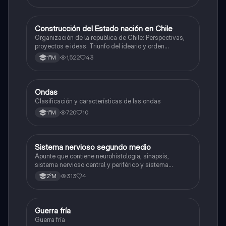
Construcción del Estado nación en Chile
Historia
Organización de la republica de Chile: Perspectivas,
proyectos e ideas. Triunfo del ideario y orden
conservador. Constitución de 1833. "Era Portaliana"
1,522
43
1°M
Ondas
Física
Clasificación y características de las ondas
720
10
1°M
Sistema nervioso segundo medio
Biología
Apunte que contiene neurohistologia, sinapsis,
sistema nervioso central y periférico y sistema
endocrino
313
4
2°M
Guerra fría
Historia
Guerra fría