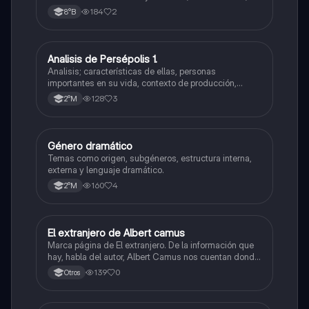
objeto lírico, motivo lírico, temple de ánimo, actitudes
184
2
8°B
líricas y sinalefa.
Analisis de Persépolis 1.
Lengua y Comunicación
Analisis; características de ellas, personas
importantes en su vida, contexto de producción,
visión de mundo, etc.
128
3
2°M
Género dramático
Lengua y Comunicación
Temas como origen, subgéneros, estructura interna,
externa y lenguaje dramático.
160
4
2°M
El extranjero de Albert camus
Lengua y Comunicación
Marca página de El extranjero. De la información que
hay, habla del autor, Albert Camus nos cuentan donde
nace, la fecha y premios, Nos dan el contexto histórico
139
0
Otros
cuando se escribió este libro y aspectos de la obra.