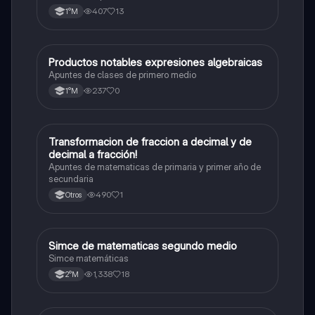
407
13
1°M
Productos notables expresiones algebraicas
Matemáticas
Apuntes de clases de primero medio
237
0
1°M
Transformacion de fraccion a decimal y de
Matemáticas
decimal a fracción!
Apuntes de matematicas de primaria y primer año de
secundaria
490
1
Otros
Simce de matematicas segundo medio
Matemáticas
Simce matemáticas
1,338
18
2°M