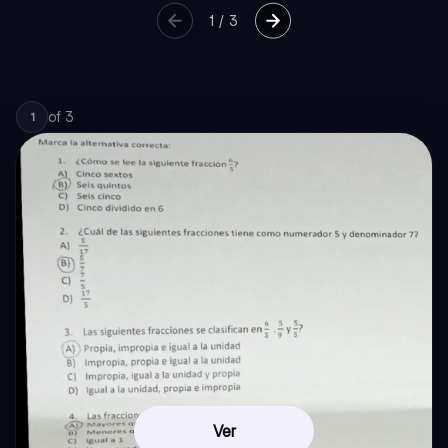
1
/
3
of
3
1
Ver