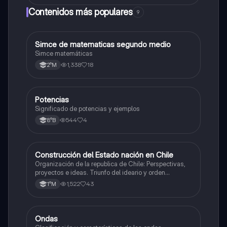
Contenidos más populares
9
Simce de matematicas segundo medio
Matemáticas
Simce matemáticas
1,338
18
2°M
Potencias
Matemáticas
Significado de potencias y ejemplos
544
4
8°B
Construcción del Estado nación en Chile
Historia
Organización de la republica de Chile: Perspectivas,
proyectos e ideas. Triunfo del ideario y orden
conservador. Constitución de 1833. "Era Portaliana"
1,522
43
1°M
Ondas
Física