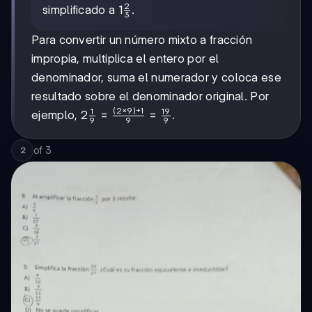
{9} =
2
1\frac{2}
1
simplificado a
.
3
1\frac{6}
{3}
{9}
Para convertir un número mixto a fracción
impropia, multiplica el entero por el
denominador, suma el numerador y coloca ese
resultado sobre el denominador original. Por
(
2
×
9
)
+
1
1
19
2\frac{1}
ejemplo,
2
=
=
.
9
9
9
{9} =
\frac{(2
of
3
2
\times 9)
+ 1}{9}
=
\frac{19}
{9}