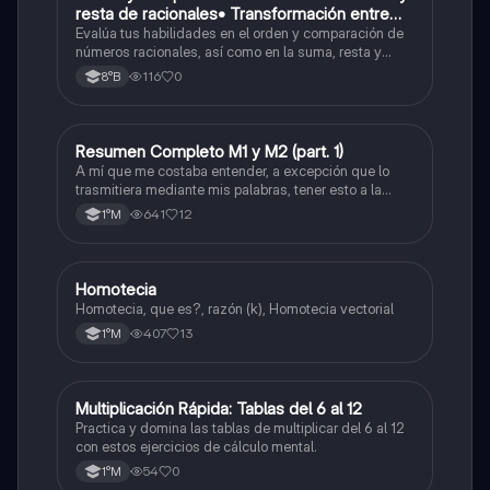
resta de racionales• Transformación entre
decimales y fracciones
Evalúa tus habilidades en el orden y comparación de
números racionales, así como en la suma, resta y
conversión entre decimales y fracciones.
116
0
8°B
Resumen Completo M1 y M2 (part. 1)
Matemáticas
A mí que me costaba entender, a excepción que lo
trasmitiera mediante mis palabras, tener esto a la
mano me sirvió caleta, ojalá también les pueda servir
641
12
1°M
a otros
Homotecia
Matemáticas
Homotecia, que es?, razón (k), Homotecia vectorial
407
13
1°M
M
Multiplicación Rápida: Tablas del 6 al 12
Matemáticas
Practica y domina las tablas de multiplicar del 6 al 12
con estos ejercicios de cálculo mental.
54
0
1°M