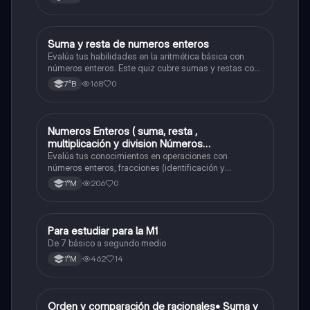
S
Suma y resta de numeros enteros
Matemáticas
Evalúa tus habilidades en la aritmética básica con
números enteros. Este quiz cubre sumas y restas con
números positivos y negativos.
168
0
7°B
Numeros Enteros ( suma, resta ,
Matemáticas
multiplicación y division Números
Fraccionarios si es Propia o Impropia o mixto
Evalúa tus conocimientos en operaciones con
( suma , resta , multiplicación y división)
números enteros, fracciones (identificación y
operaciones) y conversiones de porcentajes (fracción,
Porcentaje ( fracción, porcentual y decimal).
206
0
1°M
decimal y viceversa).
Para estudiar para la M1
Matemáticas
De 7 básico a segundo medio
462
14
1°M
O
Orden y comparación de racionales• Suma y
Matemáticas