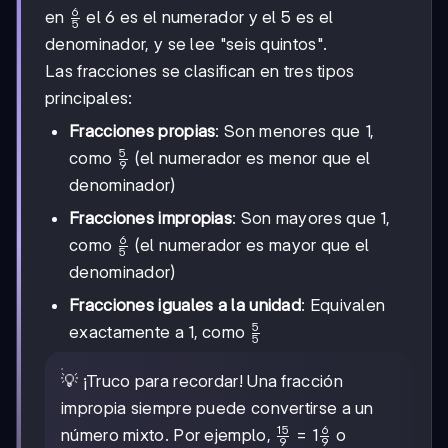
6
\frac{6}
en
el 6 es el numerador y el 5 es el
5
{5}
denominador, y se lee "seis quintos".
Las fracciones se clasifican en tres tipos
principales:
Fracciones propias
: Son menores que 1,
5
\frac{5}
como
(el numerador es menor que el
9
{9}
denominador)
Fracciones impropias
: Son mayores que 1,
6
\frac{6}
como
(el numerador es mayor que el
5
{5}
denominador)
Fracciones iguales a la unidad
: Equivalen
5
\frac{5}
exactamente a 1, como
5
{5}
💡 ¡Truco para recordar! Una fracción
impropia siempre puede convertirse a un
15
6
\frac{15}
=
1
número mixto. Por ejemplo,
o
9
9