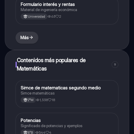
Formulario interés y rentas
Matemáticas
Material de ingeniería económica
63
2
Universidad
Más
Contenidos más populares de
9
Matemáticas
Simce de matematicas segundo medio
Matemáticas
Simce matemáticas
1,338
18
2°M
Potencias
Matemáticas
Significado de potencias y ejemplos
544
4
8°B