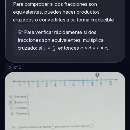
Para comprobar si dos fracciones son
equivalentes, puedes hacer productos
cruzados o convertirlas a su forma irreducible.
💡 Para verificar rápidamente si dos
fracciones son equivalentes, multiplica
\frac{a}
=
a
×
=
×
a
c
cruzado: si
, entonces
.
a
d
b
c
b
d
{b} =
\times
\frac{c}
d = b
{d}
\times
of
3
3
c