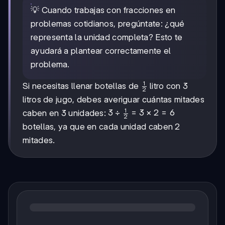
\frac{1}
💡 Cuando trabajas con fracciones en
{3}
problemas cotidianos, pregúntate: ¿qué
representa la unidad completa? Esto te
ayudará a plantear correctamente el
problema.
1
\frac{1}
Si necesitas llenar botellas de
litro con 3
2
{2}
litros de jugo, debes averiguar cuántas mitades
1
3 \div
3
÷
=
3
×
2
=
6
caben en 3 unidades:
2
\frac{1}
botellas, ya que en cada unidad caben 2
{2} = 3
mitades.
\times
2 = 6