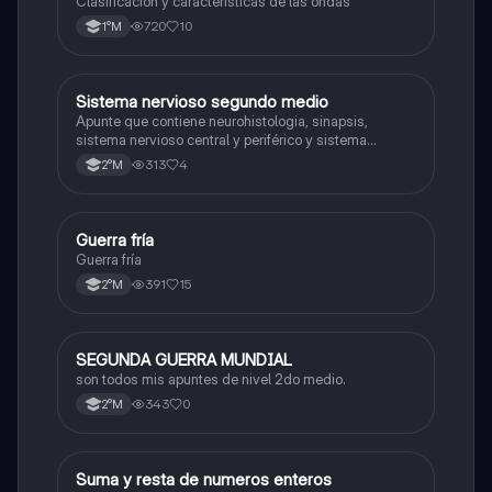
Clasificación y características de las ondas
720
10
1°M
Sistema nervioso segundo medio
Biología
Apunte que contiene neurohistologia, sinapsis,
sistema nervioso central y periférico y sistema
endocrino
313
4
2°M
Guerra fría
Historia
Guerra fría
391
15
2°M
SEGUNDA GUERRA MUNDIAL
Historia
son todos mis apuntes de nivel 2do medio.
343
0
2°M
S
Suma y resta de numeros enteros
Matemáticas