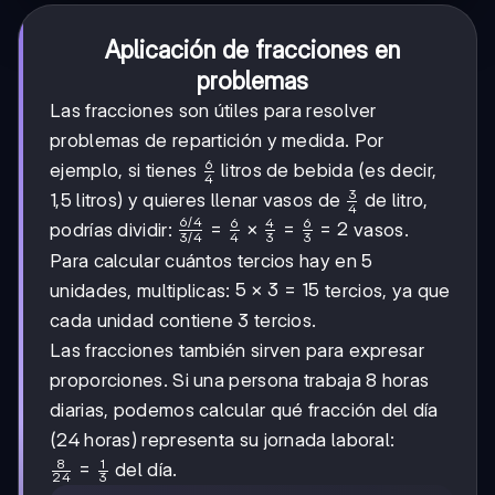
Aplicación de fracciones en
problemas
Las fracciones son útiles para resolver
problemas de repartición y medida. Por
6
\frac{6}
ejemplo, si tienes
litros de bebida (es decir,
4
{4}
3
\frac{3}
1,5 litros) y quieres llenar vasos de
de litro,
4
{4}
6/4
6
4
6
\frac{6/4}
=
×
=
=
2
podrías dividir:
vasos.
3/4
4
3
3
{3/4} =
Para calcular cuántos tercios hay en 5
\frac{6}
5
5
×
3
=
15
unidades, multiplicas:
tercios, ya que
{4} \times
\times
\frac{4}
cada unidad contiene 3 tercios.
3 =
{3} =
Las fracciones también sirven para expresar
15
\frac{6}
proporciones. Si una persona trabaja 8 horas
{3} = 2
diarias, podemos calcular qué fracción del día
(24 horas) representa su jornada laboral:
8
1
\frac{8}
=
del día.
24
3
{24} =