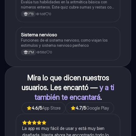
Evalúa tus habilidades en la aritmética básica con
números enteros. Este quiz cubre sumas y restas con
números positivos y negativos.
168
0
7°B
S
Sistema nervioso
Biología
Funciones de el sistema nervioso, como viajan los
estimulos y sistema nervioso periferico
586
0
2°M
Mira lo que dicen nuestros
usuarios. Les encantó —
y a ti
también te encantará
.
4.6
/5
App Store
4.7
/5
Google Play
La app es muy fácil de usar y está muy bien
diseñada. Hasta ahora he encontrado todo lo