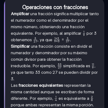
Operaciones con fracciones
Amplificar
una fracción significa multiplicar tanto
el numerador como el denominador por el
mismo número, obteniendo una fracción
1
\frac{1}
equivalente. Por ejemplo, al amplificar
por 3
9
{9}
1
×
3
3
3
\frac{1
=
\frac{3}
obtenemos
, ya que
.
9
×
3
27
27
\times
{27}
Simplificar
una fracción consiste en dividir el
3}{9
numerador y denominador por su máximo
\times
3} =
común divisor para obtener la fracción
\frac{3}
33
11
\frac{33}
\frac{11}
irreducible. Por ejemplo,
simplificada es
,
27
9
{27}
{27}
{9}
ya que tanto 33 como 27 se pueden dividir por
3.
Las
fracciones equivalentes
representan la
misma cantidad aunque se escriban de forma
1
2
\frac{1}
\frac{2}
diferente. Por ejemplo,
es equivalente a
4
8
{4}
{8}
porque ambas representan la misma porción.