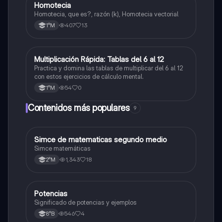
Homotecia
Matemáticas
Homotecia, que es?, razón (k), Homotecia vectorial
407
13
1°M
M
Multiplicación Rápida: Tablas del 6 al 12
Matemáticas
Practica y domina las tablas de multiplicar del 6 al 12
con estos ejercicios de cálculo mental.
54
0
1°M
Contenidos más populares
9
Simce de matematicas segundo medio
Matemáticas
Simce matemáticas
1,343
18
2°M
Potencias
Matemáticas
Significado de potencias y ejemplos
546
4
8°B