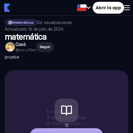
Abrir la app
56
visualizaciones
·
Matemáticas
Actualizado
16 de julio de 2026
matemática
Cocó
Seguir
@
coc_r72on
prueba
1
.
sueldo base
2
.
gratificación legal
3
.
total imponible
12
4
.
afp