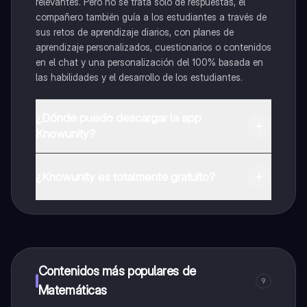
relevantes. Pero no se trata solo de respuestas, el
compañero también guía a los estudiantes a través de
sus retos de aprendizaje diarios, con planes de
aprendizaje personalizados, cuestionarios o contenidos
en el chat y una personalización del 100% basada en
las habilidades y el desarrollo de los estudiantes.
¿Dónde puedo descargar la app
Knowunity?
Puedes descargar la app en Google Play Store y Apple
App Store.
¿Knowunity es totalmente gratuito?
¡Sí lo es! Tienes acceso totalmente gratuito a todo el
contenido de la app, puedes chatear con otros
alumnos y recibir ayuda inmeditamente. Puedes ganar
dinero utilizando la aplicación, que te permitirá acceder
a determinadas funciones.
Contenidos más populares de
9
Matemáticas