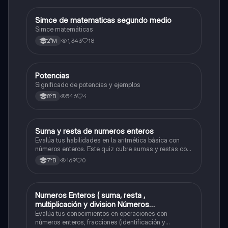
Simce de matematicas segundo medio
Matemáticas
Simce matemáticas
1,343
18
2°M
Potencias
Matemáticas
Significado de potencias y ejemplos
546
4
8°B
S
Suma y resta de numeros enteros
Matemáticas
Evalúa tus habilidades en la aritmética básica con
números enteros. Este quiz cubre sumas y restas con
números positivos y negativos.
169
0
7°B
Numeros Enteros ( suma, resta ,
Matemáticas
multiplicación y division Números
Fraccionarios si es Propia o Impropia o mixto
Evalúa tus conocimientos en operaciones con
( suma , resta , multiplicación y división)
números enteros, fracciones (identificación y