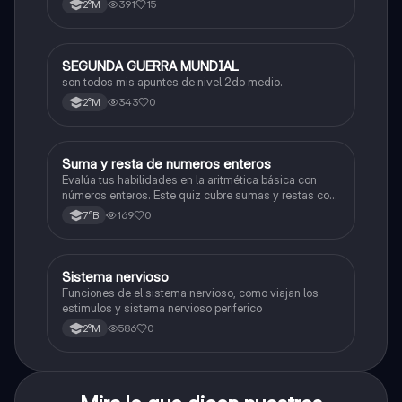
391
15
2°M
SEGUNDA GUERRA MUNDIAL
Historia
son todos mis apuntes de nivel 2do medio.
343
0
2°M
S
Suma y resta de numeros enteros
Matemáticas
Evalúa tus habilidades en la aritmética básica con
números enteros. Este quiz cubre sumas y restas con
números positivos y negativos.
169
0
7°B
S
Sistema nervioso
Biología
Funciones de el sistema nervioso, como viajan los
estimulos y sistema nervioso periferico
586
0
2°M