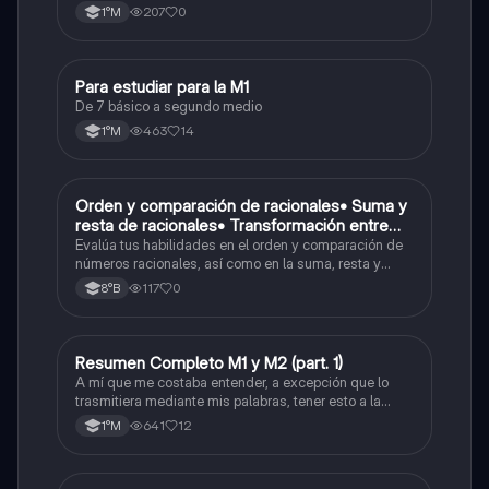
operaciones) y conversiones de porcentajes (fracción,
Porcentaje ( fracción, porcentual y decimal).
207
0
1°M
decimal y viceversa).
Para estudiar para la M1
Matemáticas
De 7 básico a segundo medio
463
14
1°M
O
Orden y comparación de racionales• Suma y
Matemáticas
resta de racionales• Transformación entre
decimales y fracciones
Evalúa tus habilidades en el orden y comparación de
números racionales, así como en la suma, resta y
conversión entre decimales y fracciones.
117
0
8°B
Resumen Completo M1 y M2 (part. 1)
Matemáticas
A mí que me costaba entender, a excepción que lo
trasmitiera mediante mis palabras, tener esto a la
mano me sirvió caleta, ojalá también les pueda servir
641
12
1°M
a otros