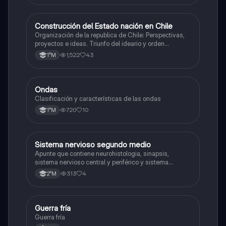
Construcción del Estado nación en Chile
Historia
Organización de la republica de Chile: Perspectivas,
proyectos e ideas. Triunfo del ideario y orden
conservador. Constitución de 1833. "Era Portaliana"
1,522
43
1°M
Ondas
Física
Clasificación y características de las ondas
720
10
1°M
Sistema nervioso segundo medio
Biología
Apunte que contiene neurohistologia, sinapsis,
sistema nervioso central y periférico y sistema
endocrino
313
4
2°M
G
Guerra fría
Historia
Guerra fría