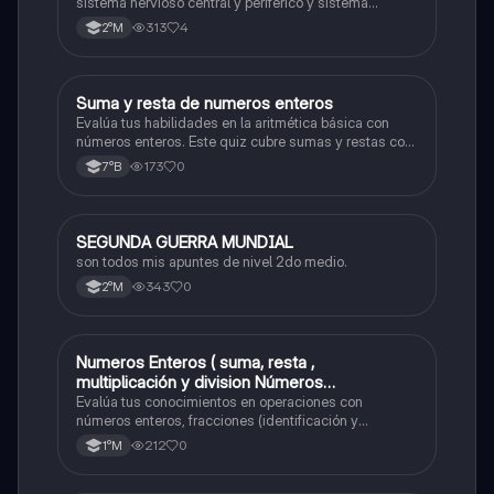
sistema nervioso central y periférico y sistema
endocrino
313
4
2°M
S
Suma y resta de numeros enteros
Matemáticas
Evalúa tus habilidades en la aritmética básica con
números enteros. Este quiz cubre sumas y restas con
números positivos y negativos.
173
0
7°B
SEGUNDA GUERRA MUNDIAL
Historia
son todos mis apuntes de nivel 2do medio.
343
0
2°M
Numeros Enteros ( suma, resta ,
Matemáticas
multiplicación y division Números
Fraccionarios si es Propia o Impropia o mixto
Evalúa tus conocimientos en operaciones con
( suma , resta , multiplicación y división)
números enteros, fracciones (identificación y
operaciones) y conversiones de porcentajes (fracción,
Porcentaje ( fracción, porcentual y decimal).
212
0
1°M
decimal y viceversa).