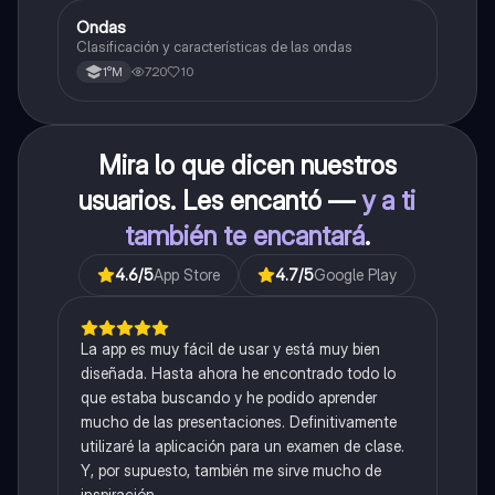
Ondas
Física
Clasificación y características de las ondas
720
10
1°M
Mira lo que dicen nuestros
usuarios. Les encantó —
y a ti
también te encantará
.
4.6
/5
App Store
4.7
/5
Google Play
La app es muy fácil de usar y está muy bien
diseñada. Hasta ahora he encontrado todo lo
que estaba buscando y he podido aprender
mucho de las presentaciones. Definitivamente
utilizaré la aplicación para un examen de clase.
Y, por supuesto, también me sirve mucho de
inspiración.