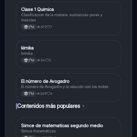
Clase 1 Quimica
Química
Clasificacion de la materia: sustancias puras y
mezclas
372
7
2°M
kimika
Química
kimika
34
0
2°M
El número de Avogadro
Química
El número de Avogadro y la relación con los moles
269
6
1°M
Contenidos más populares
9
Simce de matematicas segundo medio
Matemáticas
Simce matemáticas