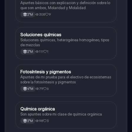
Apuntes básicos con explicacion y definición sobre lo
que son ambos, Molaridad y Molalidad
308
9
2°M
Soluciones químicas
Química
Soluciones químicas, heterogénea homogéneo, tipos
de mezclas
111
1
2°M
Fotosíntesis y pigmentos
Biología
Apuntes de mi prueba para el electivo de ecosistemas
sobre la fotosíntesis y pigmentos
79
6
4°M
Química orgánica
Química
Son apuntes sobre mi clase de química orgánica
98
3
2°M