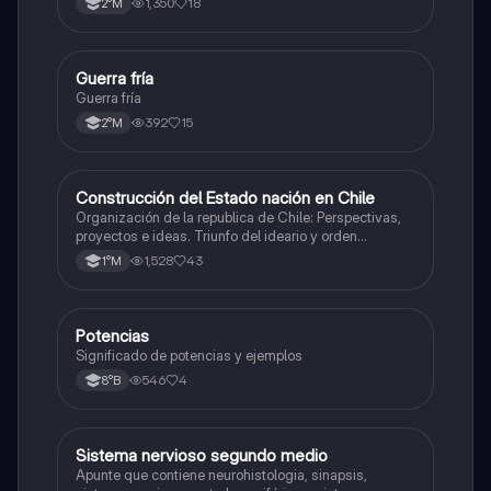
1,350
18
2°M
Guerra fría
Historia
Guerra fría
392
15
2°M
Construcción del Estado nación en Chile
Historia
Organización de la republica de Chile: Perspectivas,
proyectos e ideas. Triunfo del ideario y orden
conservador. Constitución de 1833. "Era Portaliana"
1,528
43
1°M
Potencias
Matemáticas
Significado de potencias y ejemplos
546
4
8°B
Sistema nervioso segundo medio
Biología
Apunte que contiene neurohistologia, sinapsis,