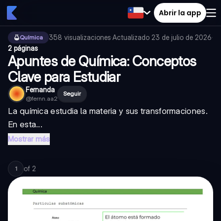
Abrir la app
358
visualizaciones
·
Actualizado
23 de julio de 2026
·
Química
2 páginas
Apuntes de Química: Conceptos
Clave para Estudiar
Fernanda
Seguir
@
fernn.aa2
La química estudia la materia y sus transformaciones.
En esta...
Mostrar más
of
2
1