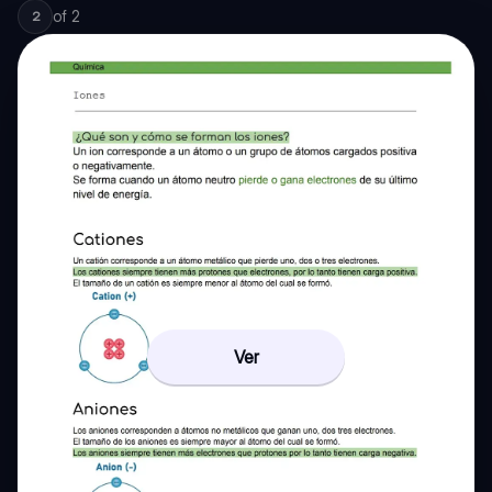
of
2
2
Ver