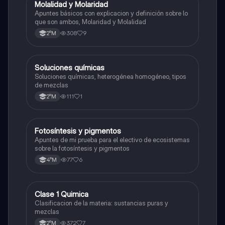
Molalidad y Molaridad
Química
Apuntes básicos con explicacion y definición sobre lo
que son ambos, Molaridad y Molalidad
308
9
2°M
Soluciones químicas
Química
Soluciones químicas, heterogénea homogéneo, tipos
de mezclas
111
1
2°M
Fotosíntesis y pigmentos
Biología
Apuntes de mi prueba para el electivo de ecosistemas
sobre la fotosíntesis y pigmentos
77
6
4°M
Clase 1 Quimica
Química
Clasificacion de la materia: sustancias puras y
mezclas
372
7
2°M