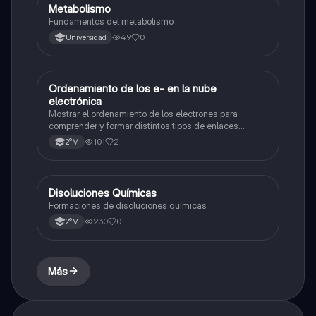
Metabolismo
Química
Fundamentos del metabolismo
49
0
Universidad
Ordenamiento de los e- en la nube
Química
electrónica
Mostrar el ordenamiento de los electrones para
comprender y formar distintos tipos de enlaces
químicos.
101
2
2°M
Disoluciones Químicas
Química
Formaciones de disoluciones químicas
230
0
2°M
Más