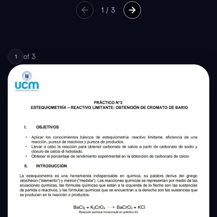
1
/
3
of
3
1