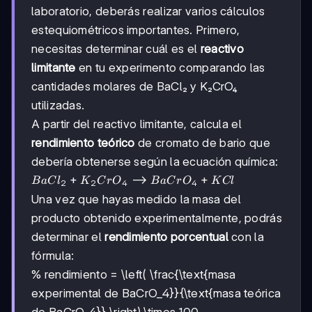
laboratorio, deberás realizar varios cálculos
estequiométricos importantes. Primero,
necesitas determinar cuál es el
reactivo
limitante
en tu experimento comparando las
cantidades molares de BaCl₂ y K₂CrO₄
utilizadas.
A partir del reactivo limitante, calcula el
rendimiento teórico
de cromato de bario que
debería obtenerse según la ecuación química:
BaCl_2 +
+
⟶
+
B
a
C
l
K
C
r
O
B
a
C
r
O
K
Cl
2
2
4
4
K_2CrO_4
Una vez que hayas medido la masa del
\longrightarrow
producto obtenido experimentalmente, podrás
BaCrO_4 + KCl
determinar el
rendimiento porcentual
con la
fórmula:
% rendimiento =
\left( \frac{\text{masa
experimental de BaCrO_4}}{\text{masa teórica
de BaCrO_4}} \right) \times 100