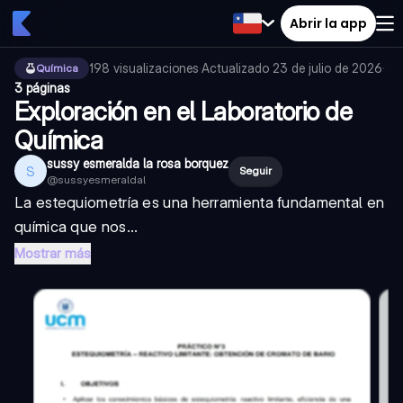
Abrir la app
198
visualizaciones
·
Actualizado
23 de julio de 2026
·
Química
3 páginas
Exploración en el Laboratorio de
Química
sussy esmeralda la rosa borquez
S
Seguir
@
sussyesmeraldal
La estequiometría es una herramienta fundamental en
química que nos...
Mostrar más