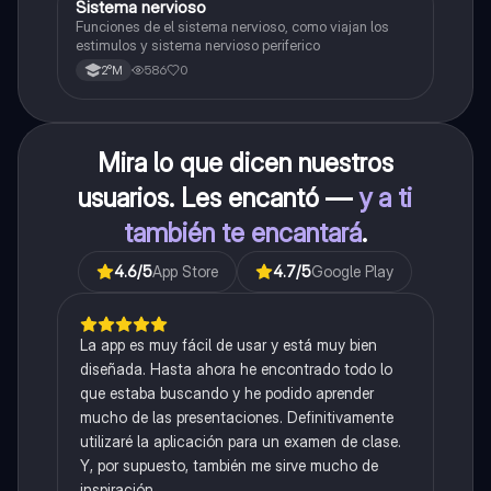
S
Sistema nervioso
Biología
Funciones de el sistema nervioso, como viajan los
estimulos y sistema nervioso periferico
586
0
2°M
Mira lo que dicen nuestros
usuarios. Les encantó —
y a ti
también te encantará
.
4.6
/5
App Store
4.7
/5
Google Play
La app es muy fácil de usar y está muy bien
diseñada. Hasta ahora he encontrado todo lo
que estaba buscando y he podido aprender
mucho de las presentaciones. Definitivamente
utilizaré la aplicación para un examen de clase.
Y, por supuesto, también me sirve mucho de
inspiración.