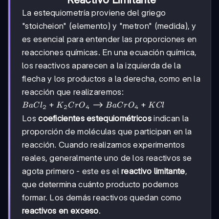
La estequiometría proviene del griego
"stoicheion" (elemento) y "metron" (medida), y
es esencial para entender las proporciones en
reacciones químicas. En una ecuación química,
los reactivos aparecen a la izquierda de la
flecha y los productos a la derecha, como en la
reacción que realizaremos:
BaCl_2 +
+
⟶
+
B
a
C
l
K
C
r
O
B
a
C
r
O
K
Cl
2
2
4
4
K_2CrO_4
Los
coeficientes estequiométricos
indican la
\longrightarrow
proporción de moléculas que participan en la
BaCrO_4 + KCl
reacción. Cuando realizamos experimentos
reales, generalmente uno de los reactivos se
agota primero - este es el
reactivo limitante
,
que determina cuánto producto podemos
formar. Los demás reactivos quedan como
reactivos en exceso
.