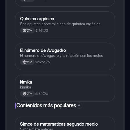
Química orgánica
Química
Son apuntes sobre mi clase de química orgánica
94
3
2°M
El número de Avogadro
Química
El número de Avogadro y la relación con los moles
269
6
1°M
kimika
Química
kimika
30
0
2°M
Contenidos más populares
9
Simce de matematicas segundo medio
Matemáticas
Simce matemáticas