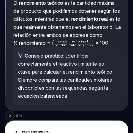
El
rendimiento teórico
es la cantidad máxima
de producto que podríamos obtener según los
cálculos, mientras que el
rendimiento real
es lo
que realmente obtenemos en el laboratorio. La
relación entre ambos se expresa como:
rendimiento real
\left(
×
100
% rendimiento =
(
)
rendimiento te
o
ˊ
rico
\frac{\text{rendimiento
real}}
💡
Consejo práctico
: Identificar
{\text{rendimiento
correctamente el reactivo limitante es
teórico}} \right) \times
clave para calcular el rendimiento teórico.
100
Siempre compara las cantidades molares
disponibles con las requeridas según la
ecuación balanceada.
of
3
2