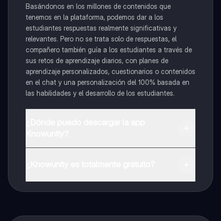
Basándonos en los millones de contenidos que
tenemos en la plataforma, podemos dar a los
estudiantes respuestas realmente significativas y
relevantes. Pero no se trata solo de respuestas, el
compañero también guía a los estudiantes a través de
sus retos de aprendizaje diarios, con planes de
aprendizaje personalizados, cuestionarios o contenidos
en el chat y una personalización del 100% basada en
las habilidades y el desarrollo de los estudiantes.
¿Dónde puedo descargar la app
Knowunity?
Puedes descargar la app en Google Play Store y Apple
App Store.
¿Knowunity es totalmente gratuito?
¡Sí lo es! Tienes acceso totalmente gratuito a todo el
contenido de la app, puedes chatear con otros
alumnos y recibir ayuda inmeditamente. Puedes ganar
dinero utilizando la aplicación, que te permitirá acceder