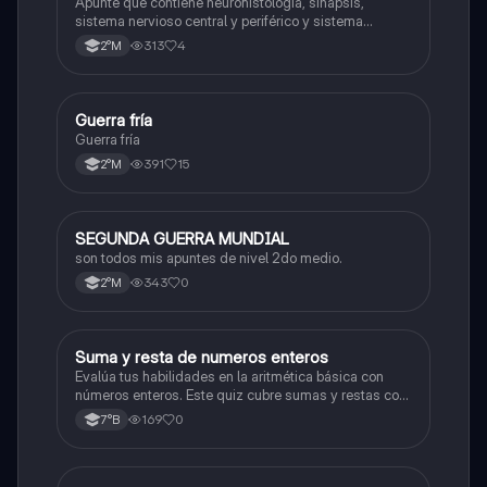
Apunte que contiene neurohistologia, sinapsis,
sistema nervioso central y periférico y sistema
endocrino
313
4
2°M
G
Guerra fría
Historia
Guerra fría
391
15
2°M
SEGUNDA GUERRA MUNDIAL
Historia
son todos mis apuntes de nivel 2do medio.
343
0
2°M
S
Suma y resta de numeros enteros
Matemáticas
Evalúa tus habilidades en la aritmética básica con
números enteros. Este quiz cubre sumas y restas con
números positivos y negativos.
169
0
7°B