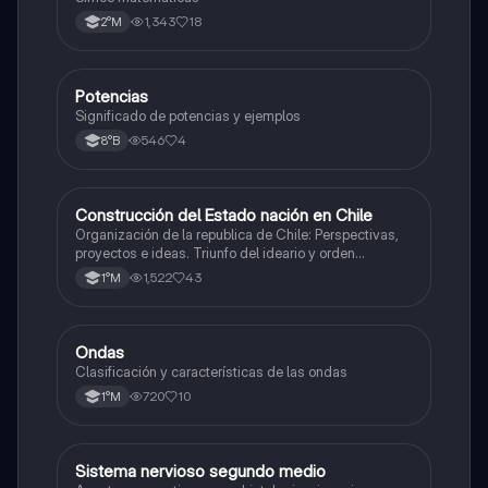
1,343
18
2°M
Potencias
Matemáticas
Significado de potencias y ejemplos
546
4
8°B
Construcción del Estado nación en Chile
Historia
Organización de la republica de Chile: Perspectivas,
proyectos e ideas. Triunfo del ideario y orden
conservador. Constitución de 1833. "Era Portaliana"
1,522
43
1°M
Ondas
Física
Clasificación y características de las ondas
720
10
1°M
Sistema nervioso segundo medio
Biología