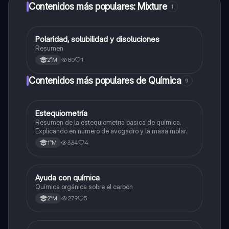
Contenidos más populares: Mixture
1
Polaridad, solubilidad y disoluciones
Química
Resumen
80
1
2°M
Contenidos más populares de Química
9
Estequiometría
Química
Resumen de la estequiometria basica de química.
Explicando en número de avogadro y la masa molar.
334
4
1°M
Ayuda con química
Química
Química orgánica sobre el carbon
279
5
2°M