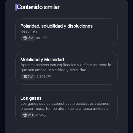
a determinadas funciones.
Contenido similar
Polaridad, solubilidad y disoluciones
Química
Resumen
80
1
2°M
Molalidad y Molaridad
Química
Apuntes básicos con explicacion y definición sobre lo
que son ambos, Molaridad y Molalidad
308
9
2°M
Los gases
Química
Los gases sus características propiedades volumen,
presión ,masa, temperatura .teoría cinética molecular
69
0
7°B