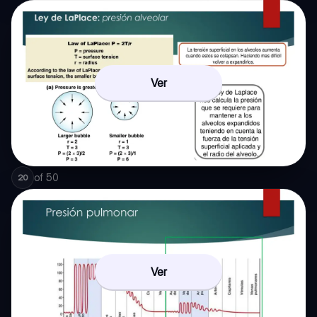
Ver
of
50
20
Ver