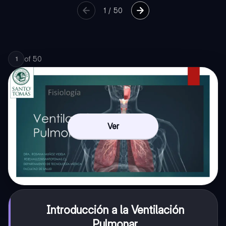
1
/
50
of
50
1
Ver
Introducción a la Ventilación
Pulmonar