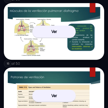
Ver
of
50
15
Ver