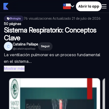
Abrir la app
76
visualizaciones
·
Actualizado
21 de julio de 2026
·
Biología
50 páginas
Sistema Respiratorio: Conceptos
Clave
Catalina Paillape
C
Seguir
@
catalinapaillap
La ventilación pulmonar es un proceso fundamental
en el sistema...
Mostrar más