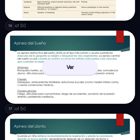
of
50
16
Ver
of
50
17