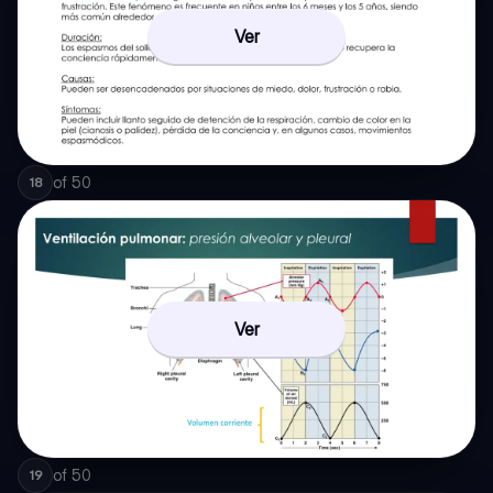
Ver
of
50
18
Ver
of
50
19