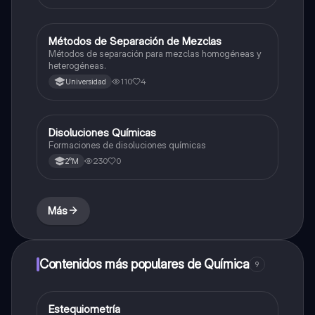
Métodos de Separación de Mezclas
Química
Métodos de separación para mezclas homogéneas y
heterogéneas.
110
4
Universidad
Disoluciones Químicas
Química
Formaciones de disoluciones químicas
230
0
2°M
Más
Contenidos más populares de Química
9
Estequiometría
Química