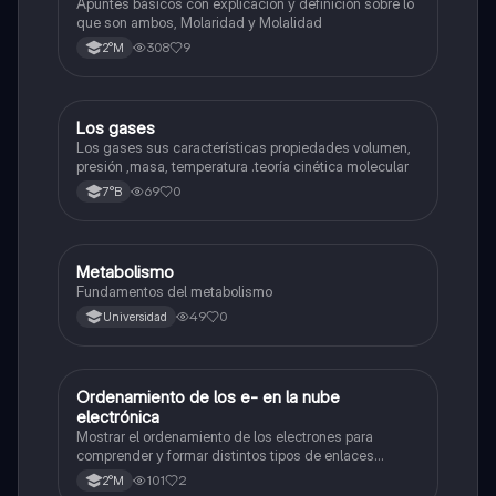
Apuntes básicos con explicacion y definición sobre lo
que son ambos, Molaridad y Molalidad
308
9
2°M
Los gases
Química
Los gases sus características propiedades volumen,
presión ,masa, temperatura .teoría cinética molecular
69
0
7°B
Metabolismo
Química
Fundamentos del metabolismo
49
0
Universidad
Ordenamiento de los e- en la nube
Química
electrónica
Mostrar el ordenamiento de los electrones para
comprender y formar distintos tipos de enlaces
químicos.
101
2
2°M