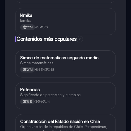
kimika
Química
kimika
31
0
2°M
Contenidos más populares
9
Simce de matematicas segundo medio
Matemáticas
Simce matemáticas
1,343
18
2°M
Potencias
Matemáticas
Significado de potencias y ejemplos
546
4
8°B
Construcción del Estado nación en Chile
Historia
Organización de la republica de Chile: Perspectivas,