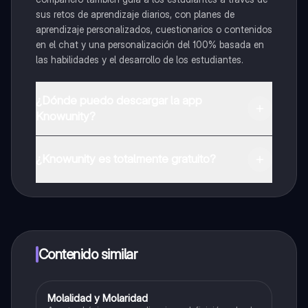
sus retos de aprendizaje diarios, con planes de
aprendizaje personalizados, cuestionarios o contenidos
en el chat y una personalización del 100% basada en
las habilidades y el desarrollo de los estudiantes.
¿Dónde puedo descargar la app
Knowunity?
Puedes descargar la app en Google Play Store y Apple
App Store.
¿Knowunity es totalmente gratuito?
¡Sí lo es! Tienes acceso totalmente gratuito a todo el
contenido de la app, puedes chatear con otros
alumnos y recibir ayuda inmeditamente. Puedes ganar
dinero utilizando la aplicación, que te permitirá acceder
a determinadas funciones.
Contenido similar
Molalidad y Molaridad
Química