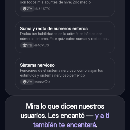
son todos mis apuntes de nivel 2do medio.
343
0
2°M
S
Suma y resta de numeros enteros
Matemáticas
Evalúa tus habilidades en la aritmética básica con
números enteros. Este quiz cubre sumas y restas con
números positivos y negativos.
169
0
7°B
S
Sistema nervioso
Biología
Funciones de el sistema nervioso, como viajan los
estimulos y sistema nervioso periferico
586
0
2°M
Mira lo que dicen nuestros
usuarios. Les encantó —
y a ti
también te encantará
.