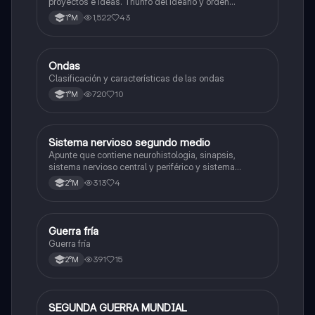
proyectos e ideas. Triunfo del ideario y orden
conservador. Constitución de 1833. "Era Portaliana"
1,522
43
1°M
Ondas
Física
Clasificación y características de las ondas
720
10
1°M
Sistema nervioso segundo medio
Biología
Apunte que contiene neurohistologia, sinapsis,
sistema nervioso central y periférico y sistema
endocrino
313
4
2°M
Guerra fría
Historia
Guerra fría
391
15
2°M
SEGUNDA GUERRA MUNDIAL
Historia