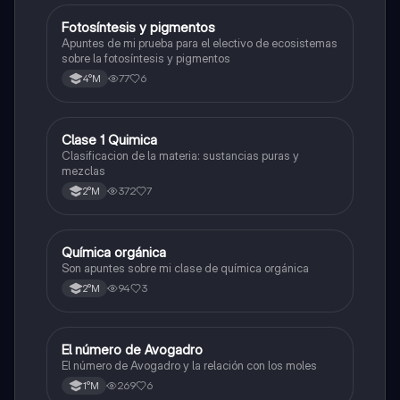
Fotosíntesis y pigmentos
Biología
Apuntes de mi prueba para el electivo de ecosistemas
sobre la fotosíntesis y pigmentos
77
6
4°M
Clase 1 Quimica
Química
Clasificacion de la materia: sustancias puras y
mezclas
372
7
2°M
Química orgánica
Química
Son apuntes sobre mi clase de química orgánica
94
3
2°M
El número de Avogadro
Química
El número de Avogadro y la relación con los moles
269
6
1°M