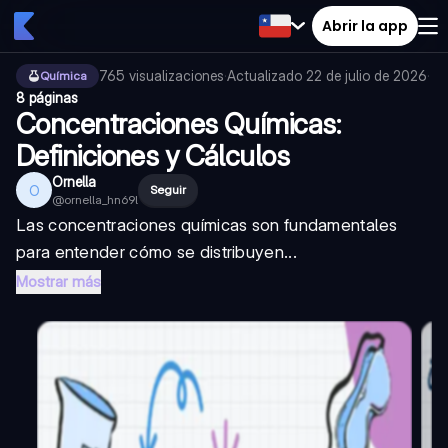
Abrir la app
765
visualizaciones
·
Actualizado
22 de julio de 2026
·
Química
8 páginas
Concentraciones Químicas:
Definiciones y Cálculos
Ornella
O
Seguir
@
ornella_hn69l
Las concentraciones químicas son fundamentales
para entender cómo se distribuyen...
Mostrar más