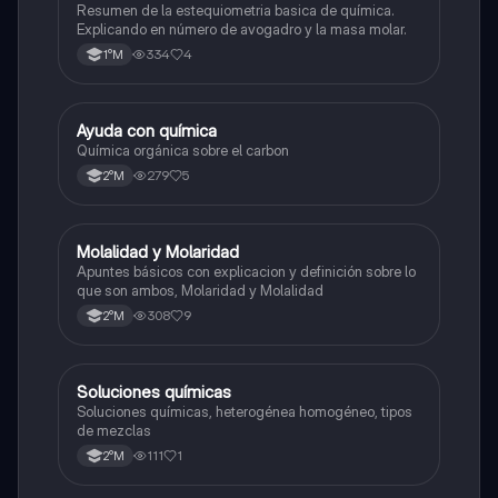
Resumen de la estequiometria basica de química.
Explicando en número de avogadro y la masa molar.
334
4
1°M
Ayuda con química
Química
Química orgánica sobre el carbon
279
5
2°M
Molalidad y Molaridad
Química
Apuntes básicos con explicacion y definición sobre lo
que son ambos, Molaridad y Molalidad
308
9
2°M
Soluciones químicas
Química
Soluciones químicas, heterogénea homogéneo, tipos
de mezclas
111
1
2°M