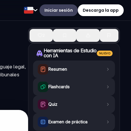
Iniciar sesión
Descarga la app
2
Herramientas de Estudio
NUEVO
con IA
guaje legal,
Resumen
ribunales
Flashcards
Quiz
Examen de práctica