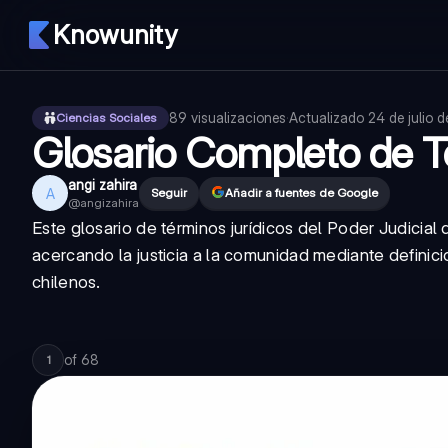
Knowunity
89
visualizaciones
·
Actualizado
24 de julio 
Ciencias Sociales
Glosario Completo de T
angi zahira
A
Seguir
Añadir a fuentes de Google
@
angizahira
Este glosario de términos jurídicos del Poder Judicial 
acercando la justicia a la comunidad mediante definicio
chilenos.
of
68
1