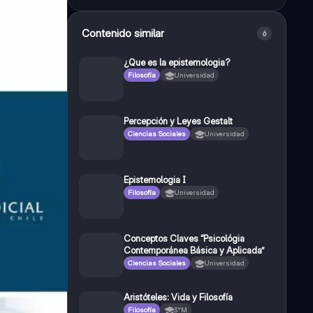
Contenido similar
6
¿Que es la epistemologia?
Filosofía
Universidad
Percepción y Leyes Gestalt
Ciencias Sociales
Universidad
Epistemologia I
Filosofía
Universidad
Conceptos Claves “Psicológia
Contemporánea Básica y Aplicada”
Ciencias Sociales
Universidad
Aristóteles: Vida y Filosofía
Filosofía
3°M