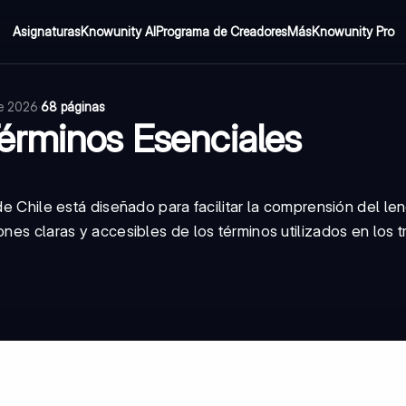
Asignaturas
Knowunity AI
Programa de Creadores
Más
Knowunity Pro
de 2026
·
68 páginas
érminos Esenciales
de Chile está diseñado para facilitar la comprensión del len
nes claras y accesibles de los términos utilizados en los t