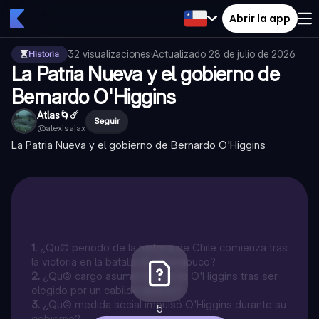
Abrir la app
32
visualizaciones
·
Actualizado
28 de julio de 2026
Historia
La Patria Nueva y el gobierno de
Bernardo O'Higgins
Atlas🌀☄️
Seguir
@
alexisajax
La Patria Nueva y el gobierno de Bernardo O'Higgins
1
.
¿Qu© periodo de la historia de Chile comienza tras
la victoria en la batalla de Chacabuco?
2
.
¿Qu© cargo asumió Bernardo O'Higgins tras ser
elegido por un cabildo abierto?
3
.
¿Qu© medida social impulsó O'Higgins durante su
5
gobierno?