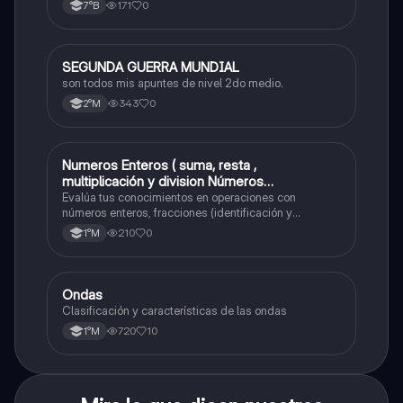
números positivos y negativos.
171
0
7°B
SEGUNDA GUERRA MUNDIAL
Historia
son todos mis apuntes de nivel 2do medio.
343
0
2°M
Numeros Enteros ( suma, resta ,
Matemáticas
multiplicación y division Números
Fraccionarios si es Propia o Impropia o mixto
Evalúa tus conocimientos en operaciones con
( suma , resta , multiplicación y división)
números enteros, fracciones (identificación y
operaciones) y conversiones de porcentajes (fracción,
Porcentaje ( fracción, porcentual y decimal).
210
0
1°M
decimal y viceversa).
Ondas
Física
Clasificación y características de las ondas
720
10
1°M