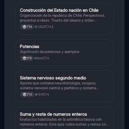
Construcción del Estado nación en Chile
Historia
Organización de la republica de Chile: Perspectivas,
proyectos e ideas. Triunfo del ideario y orden
conservador. Constitución de 1833. "Era Portaliana"
1,523
43
1°M
Potencias
Matemáticas
Significado de potencias y ejemplos
546
4
8°B
Sistema nervioso segundo medio
Biología
Apunte que contiene neurohistologia, sinapsis,
sistema nervioso central y periférico y sistema
endocrino
313
4
2°M
S
Suma y resta de numeros enteros
Matemáticas
Evalúa tus habilidades en la aritmética básica con
números enteros. Este quiz cubre sumas y restas con