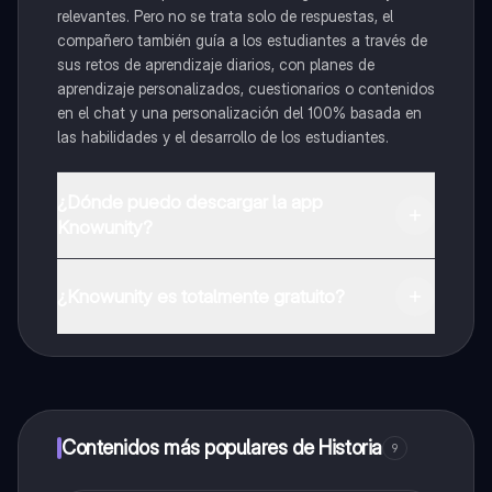
relevantes. Pero no se trata solo de respuestas, el
compañero también guía a los estudiantes a través de
sus retos de aprendizaje diarios, con planes de
aprendizaje personalizados, cuestionarios o contenidos
en el chat y una personalización del 100% basada en
las habilidades y el desarrollo de los estudiantes.
¿Dónde puedo descargar la app
Knowunity?
Puedes descargar la app en Google Play Store y Apple
App Store.
¿Knowunity es totalmente gratuito?
¡Sí lo es! Tienes acceso totalmente gratuito a todo el
contenido de la app, puedes chatear con otros
alumnos y recibir ayuda inmeditamente. Puedes ganar
dinero utilizando la aplicación, que te permitirá acceder
a determinadas funciones.
Contenidos más populares de Historia
9