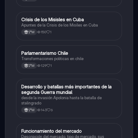
legislación laboral en Chile. Mecanismos protección a
trabajadores. legislación maternidad.
Crisis de los Misisles en Cuba
Historia
Apuntes de la Crisis de los Misiles en Cuba
150
1
2°M
Parlamentarismo Chile
Historia
Transformaciones politicas en chile
129
1
2°M
Desarrollo y batallas más importantes de la
Historia
segunda Guerra mundial
desde la invasión Apolonia hasta la batalla de
stalingrado
143
6
2°M
Funcionamiento del mercado
Historia
Descripción del mercado, tipo de mercado, sus