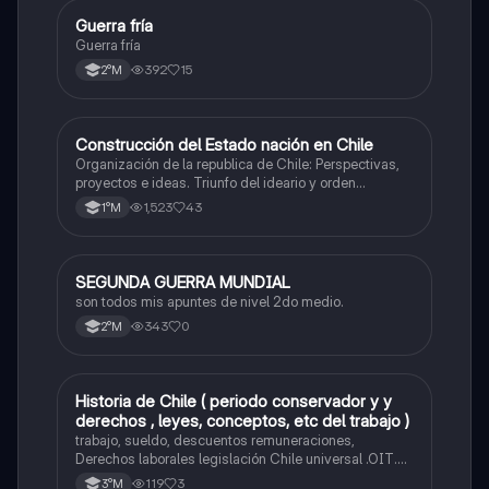
Guerra fría
Historia
Guerra fría
392
15
2°M
Construcción del Estado nación en Chile
Historia
Organización de la republica de Chile: Perspectivas,
proyectos e ideas. Triunfo del ideario y orden
conservador. Constitución de 1833. "Era Portaliana"
1,523
43
1°M
SEGUNDA GUERRA MUNDIAL
Historia
son todos mis apuntes de nivel 2do medio.
343
0
2°M
Historia de Chile ( periodo conservador y y
Historia
derechos , leyes, conceptos, etc del trabajo )
trabajo, sueldo, descuentos remuneraciones,
Derechos laborales legislación Chile universal .OIT.
Evolución de las org. trabajadores de Chile. Evolución
119
3
3°M