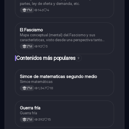
partes, ley de oferta y demanda, etc.
146
4
1°M
El Fascismo
Historia
Mapa conceptual (mental) del Fascismo y sus
características, visto desde una perspectiva tanto
como política, cultural y económica/social.
92
3
2°M
Contenidos más populares
9
Simce de matematicas segundo medio
Matemáticas
Simce matemáticas
1,347
18
2°M
Guerra fría
Historia
Guerra fría
392
15
2°M