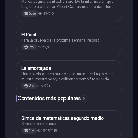
Marca página de El extranjero. De la información que
hay, habla del autor, Albert Camus nos cuentan donde
nace, la fecha y premios, Nos dan el contexto histórico
139
0
Otros
cuando se escribió este libro y aspectos de la obra.
El túnel
Lengua y Comunicación
Para la prueba de la próxima semana, repaso
71
0
3°M
La amortajada
Lengua y Comunicación
Una novela que es narrado por una mujer luego de su
muerte, mostrando y explicando como fue su vida
antes de morir.
59
1
2°M
Contenidos más populares
9
Simce de matematicas segundo medio
Matemáticas
Simce matemáticas
1,343
18
2°M