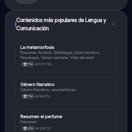
Contenidos más populares de Lengua y
9
Comunicación
La metamorfosis
Lengua y Comunicación
Resumen, Analisis, Simbología, Estilo narrativo,
Personajes, Temas centrales, Vida del autor
917
18
1°M
Género Narrativo
Lengua y Comunicación
Género Narrativo, características
386
6
1°M
Resumen el perfume
Lengua y Comunicación
Resumen
129
2
4°M