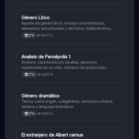
Género Lírico
Lengua y Comunicación
Apunte de género lírico, incluye características,
elementos estructurales y de forma, hablante lírico,
objeto lírico, motivo lírico, temple de ánimo, actitudes
184
2
8°B
líricas y sinalefa.
Analisis de Persépolis 1.
Lengua y Comunicación
Analisis; características de ellas, personas
importantes en su vida, contexto de producción,
visión de mundo, etc.
128
3
2°M
Género dramático
Lengua y Comunicación
Temas como origen, subgéneros, estructura interna,
externa y lenguaje dramático.
160
4
2°M
El extranjero de Albert camus
Lengua y Comunicación