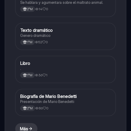
Se hablara y agumentara sobre el maltrato animal.
14
0
2°M
Texto dramático
Lengua y Comunicación
Genero dramático
52
0
1°M
Libro
Lengua y Comunicación
.
36
1
1°M
Biografía de Mario Benedetti
Lengua y Comunicación
Presentación de Mario Benedetti
86
0
2°M
Más