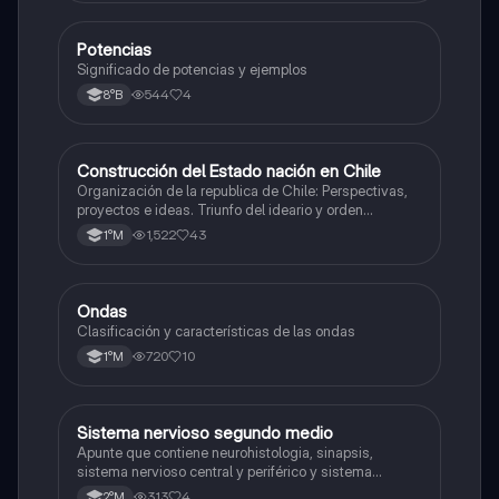
Potencias
Matemáticas
Significado de potencias y ejemplos
544
4
8°B
Construcción del Estado nación en Chile
Historia
Organización de la republica de Chile: Perspectivas,
proyectos e ideas. Triunfo del ideario y orden
conservador. Constitución de 1833. "Era Portaliana"
1,522
43
1°M
Ondas
Física
Clasificación y características de las ondas
720
10
1°M
Sistema nervioso segundo medio
Biología
Apunte que contiene neurohistologia, sinapsis,
sistema nervioso central y periférico y sistema
endocrino
313
4
2°M