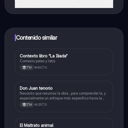
¡Sí lo es! Tienes acceso totalmente gratuito a todo el
contenido de la app, puedes chatear con otros
alumnos y recibir ayuda inmeditamente. Puedes ganar
dinero utilizando la aplicación, que te permitirá acceder
a determinadas funciones.
Contenido similar
Contexto libro “La Iliada”
Lengua y Comunicación
Contexto peleo y tetis
86
0
1°M
Don Juan tenorio
Lengua y Comunicación
Nesesito que resumas la obra , para comprender la, y
especialmente un enfoque más espesifico hacia la
parte dos
25
0
2°M
El Maltrato animal
Lengua y Comunicación