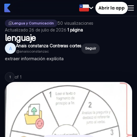
Abrir la app
50
visualizaciones
·
Lengua y Comunicación
Actualizado
26 de julio de 2026
·
1 página
lenguaje
Anais constanza Contreras cortes
A
Seguir
@
anaisconstanzac
extraer información explícita
of
1
1