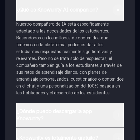
¿Qué es Knowunity AI companion?
Nuestro compañero de IA está específicamente
adaptado a las necesidades de los estudiantes.
Basándonos en los millones de contenidos que
tenemos en la plataforma, podemos dar a los
estudiantes respuestas realmente significativas y
relevantes. Pero no se trata solo de respuestas, el
compañero también guía a los estudiantes a través de
sus retos de aprendizaje diarios, con planes de
aprendizaje personalizados, cuestionarios o contenidos
en el chat y una personalización del 100% basada en
las habilidades y el desarrollo de los estudiantes.
¿Dónde puedo descargar la app
Knowunity?
Puedes descargar la app en Google Play Store y Apple
App Store.
¿Knowunity es totalmente gratuito?