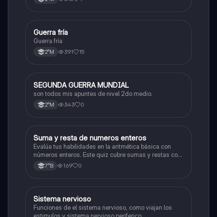
Guerra fría
Historia
Guerra fría
391
15
2°M
SEGUNDA GUERRA MUNDIAL
Historia
son todos mis apuntes de nivel 2do medio.
343
0
2°M
S
Suma y resta de numeros enteros
Matemáticas
Evalúa tus habilidades en la aritmética básica con
números enteros. Este quiz cubre sumas y restas con
números positivos y negativos.
169
0
7°B
S
Sistema nervioso
Biología
Funciones de el sistema nervioso, como viajan los
estimulos y sistema nervioso periferico