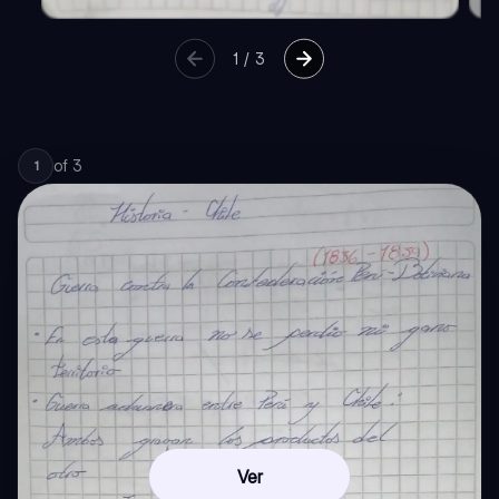
1
/
3
of
3
1
Ver