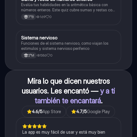
S
Evalúa tus habilidades en la aritmética básica con
números enteros. Este quiz cubre sumas y restas con
números positivos y negativos.
169
0
7°B
S
Sistema nervioso
Biología
Funciones de el sistema nervioso, como viajan los
estimulos y sistema nervioso periferico
586
0
2°M
Mira lo que dicen nuestros
usuarios. Les encantó —
y a ti
también te encantará
.
4.6
/5
App Store
4.7
/5
Google Play
La app es muy fácil de usar y está muy bien