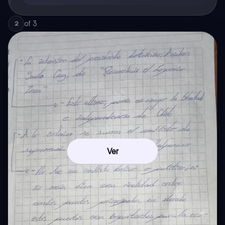
of
3
2
Ver