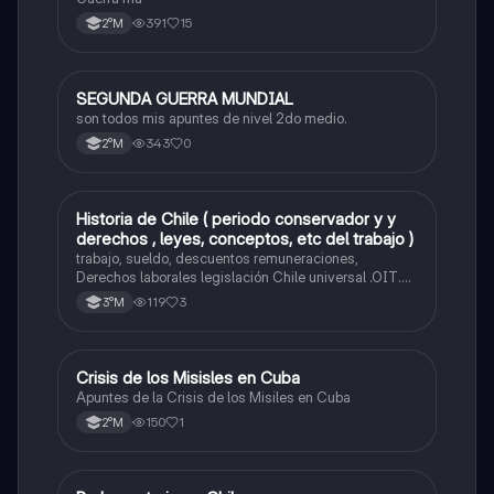
391
15
2°M
SEGUNDA GUERRA MUNDIAL
Historia
son todos mis apuntes de nivel 2do medio.
343
0
2°M
Historia de Chile ( periodo conservador y y
Historia
derechos , leyes, conceptos, etc del trabajo )
trabajo, sueldo, descuentos remuneraciones,
Derechos laborales legislación Chile universal .OIT.
Evolución de las org. trabajadores de Chile. Evolución
119
3
3°M
legislación laboral en Chile. Mecanismos protección a
trabajadores. legislación maternidad.
Crisis de los Misisles en Cuba
Historia
Apuntes de la Crisis de los Misiles en Cuba
150
1
2°M