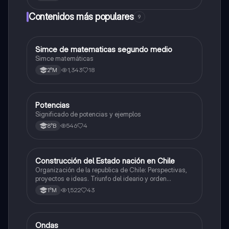
Contenidos más populares
9
Simce de matematicas segundo medio
Matemáticas
Simce matemáticas
1,343
18
2°M
Potencias
Matemáticas
Significado de potencias y ejemplos
546
4
8°B
Construcción del Estado nación en Chile
Historia
Organización de la republica de Chile: Perspectivas,
proyectos e ideas. Triunfo del ideario y orden
conservador. Constitución de 1833. "Era Portaliana"
1,522
43
1°M
Ondas
Física