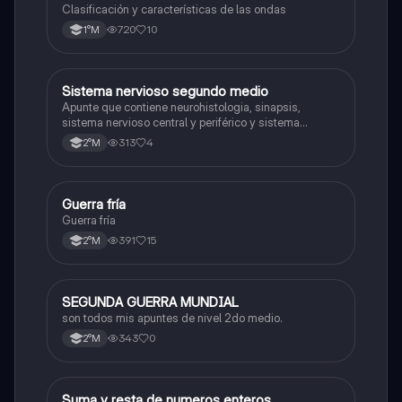
Clasificación y características de las ondas
720
10
1°M
Sistema nervioso segundo medio
Biología
Apunte que contiene neurohistologia, sinapsis,
sistema nervioso central y periférico y sistema
endocrino
313
4
2°M
Guerra fría
Historia
Guerra fría
391
15
2°M
SEGUNDA GUERRA MUNDIAL
Historia
son todos mis apuntes de nivel 2do medio.
343
0
2°M
Suma y resta de numeros enteros
Matemáticas