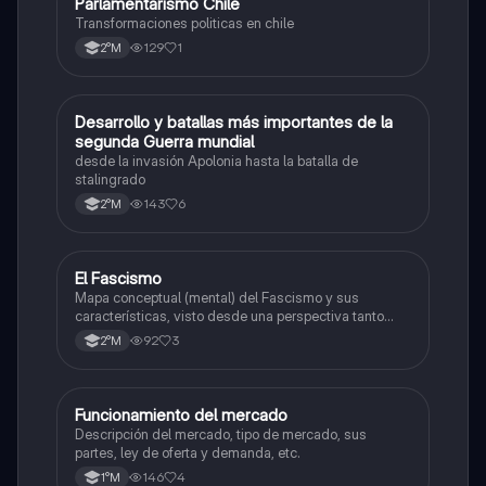
Parlamentarismo Chile
Historia
Transformaciones politicas en chile
129
1
2°M
Desarrollo y batallas más importantes de la
Historia
segunda Guerra mundial
desde la invasión Apolonia hasta la batalla de
stalingrado
143
6
2°M
El Fascismo
Historia
Mapa conceptual (mental) del Fascismo y sus
características, visto desde una perspectiva tanto
como política, cultural y económica/social.
92
3
2°M
Funcionamiento del mercado
Historia
Descripción del mercado, tipo de mercado, sus
partes, ley de oferta y demanda, etc.
146
4
1°M